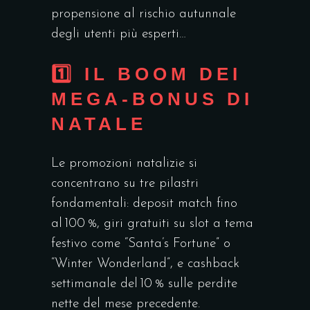
propensione al rischio autunnale
degli utenti più esperti…
1️⃣ IL BOOM DEI
MEGA‑BONUS DI
NATALE
Le promozioni natalizie si
concentrano su tre pilastri
fondamentali: deposit match fino
al 100 %, giri gratuiti su slot a tema
festivo come “Santa’s Fortune” o
“Winter Wonderland”, e cashback
settimanale del 10 % sulle perdite
nette del mese precedente.