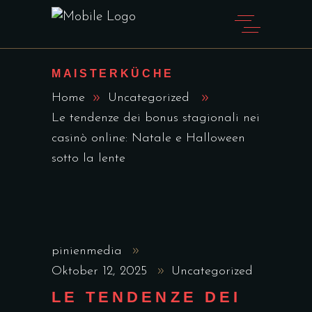
MAISTERKÜCHE
Home
Uncategorized
Le tendenze dei bonus stagionali nei
casinò online: Natale e Halloween
sotto la lente
pinienmedia
Oktober 12, 2025
Uncategorized
LE TENDENZE DEI