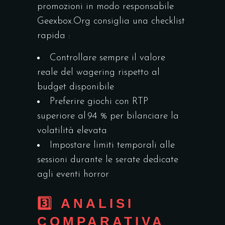
promozioni in modo responsabile
Geexbox.Org consiglia una checklist
rapida :
Controllare sempre il valore
reale del wagering rispetto al
budget disponibile
Preferire giochi con RTP
superiore al 94 % per bilanciare la
volatilità elevata
Impostare limiti temporali alle
sessioni durante le serate dedicate
agli eventi horror
3️⃣ ANALISI
COMPARATIVA