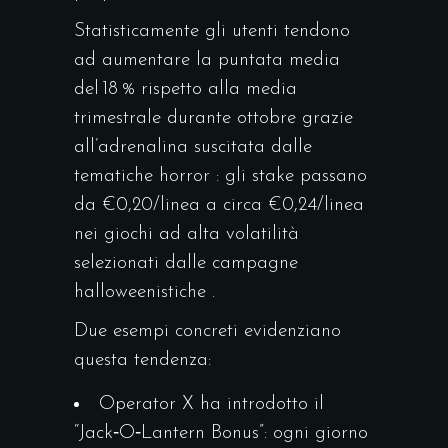
Statisticamente gli utenti tendono
ad aumentare la puntata media
del 18 % rispetto alla media
trimestrale durante ottobre grazie
all’adrenalina suscitata dalle
tematiche horror : gli stake passano
da €0,20/linea a circa €0,24/linea
nei giochi ad alta volatilità
selezionati dalle campagne
halloweenistiche .
Due esempi concreti evidenziano
questa tendenza:
Operator X ha introdotto il
“Jack‑O‑Lantern Bonus”: ogni giorno