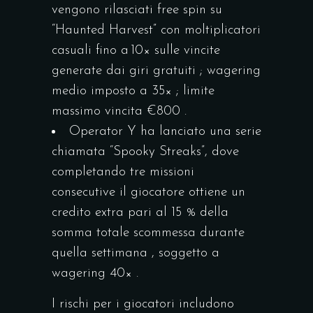
vengono rilasciati free spin su
“Haunted Harvest” con moltiplicatori
casuali fino a 10× sulle vincite
generate dai giri gratuiti ; wagering
medio imposto a 35× ; limite
massimo vincita €800 .
Operator Y ha lanciato una serie
chiamata “Spooky Streaks”, dove
completando tre missioni
consecutive il giocatore ottiene un
credito extra pari al 15 % della
somma totale scommessa durante
quella settimana , soggetto a
wagering 40× .
I rischi per i giocatori includono