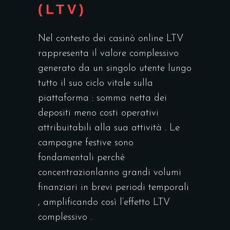
(LTV)
Nel contesto dei casinò online LTV
rappresenta il valore complessivo
generato da un singolo utente lungo
tutto il suo ciclo vitale sulla
piattaforma : somma netta dei
depositi meno costi operativi
attribuitabili alla sua attività . Le
campagne festive sono
fondamentali perché
concentrazionlanno grandi volumi
finanziari in brevi periodi temporali
, amplificando così l’effetto LTV
complessivo .