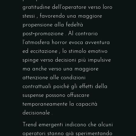
gratitudine dell’operatore verso loro
stessi , favorendo una maggiore
propensione alla fedeltà
post‑promozione . Al contrario
l’atmosfera horror evoca avventura
ed eccitazione ; lo stimolo emotivo
spinge verso decisioni più impulsive
ma anche verso una maggiore
attenzione alle condizioni
contrattuali poiché gli effetti della
suspense possono offuscare
temporaneamente la capacità
decisionale .
Trend emergenti indicano che alcuni
operatori stanno già sperimentando