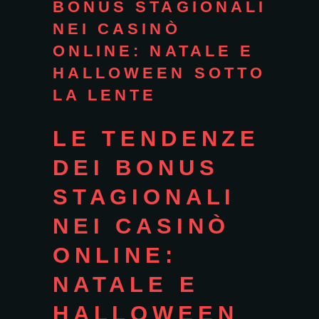
BONUS STAGIONALI
NEI CASINÒ
ONLINE: NATALE E
HALLOWEEN SOTTO
LA LENTE
LE TENDENZE
DEI BONUS
STAGIONALI
NEI CASINÒ
ONLINE:
NATALE E
HALLOWEEN