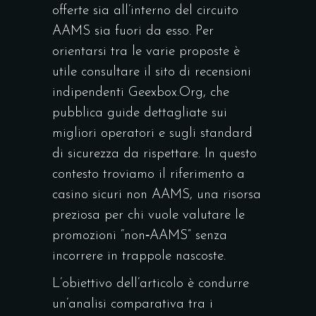
offerte sia all’interno del circuito
AAMS sia fuori da esso. Per
orientarsi tra le varie proposte è
utile consultare il sito di recensioni
indipendenti Geexbox.Org, che
pubblica guide dettagliate sui
migliori operatori e sugli standard
di sicurezza da rispettare. In questo
contesto troviamo il riferimento a
casino sicuri non AAMS
, una risorsa
preziosa per chi vuole valutare le
promozioni “non‑AAMS” senza
incorrere in trappole nascoste.
L’obiettivo dell’articolo è condurre
un’analisi comparativa tra i