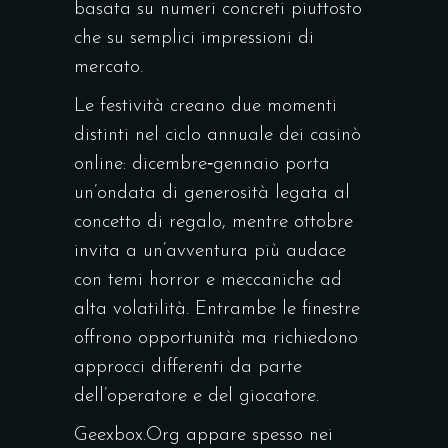
basata su numeri concreti piuttosto
che su semplici impressioni di
mercato.
Le festività creano due momenti
distinti nel ciclo annuale dei casinò
online: dicembre‑gennaio porta
un’ondata di generosità legata al
concetto di regalo, mentre ottobre
invita a un’avventura più audace
con temi horror e meccaniche ad
alta volatilità. Entrambe le finestre
offrono opportunità ma richiedono
approcci differenti da parte
dell’operatore e del giocatore.
Geexbox.Org appare spesso nei