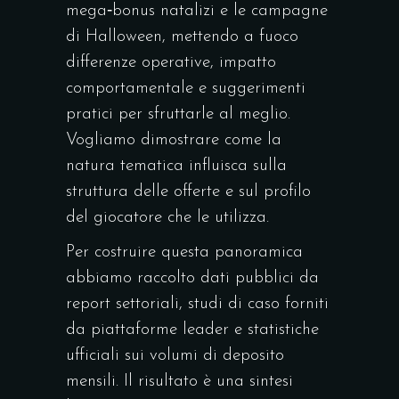
mega‑bonus natalizi e le campagne
di Halloween, mettendo a fuoco
differenze operative, impatto
comportamentale e suggerimenti
pratici per sfruttarle al meglio.
Vogliamo dimostrare come la
natura tematica influisca sulla
struttura delle offerte e sul profilo
del giocatore che le utilizza.
Per costruire questa panoramica
abbiamo raccolto dati pubblici da
report settoriali, studi di caso forniti
da piattaforme leader e statistiche
ufficiali sui volumi di deposito
mensili. Il risultato è una sintesi