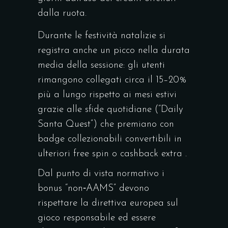
dalla ruota.
Durante le festività natalizie si
registra anche un picco nella durata
media della sessione: gli utenti
rimangono collegati circa il 15–20%
più a lungo rispetto ai mesi estivi
grazie alle sfide quotidiane (“Daily
Santa Quest”) che premiano con
badge collezionabili convertibili in
ulteriori free spin o cashback extra .
Dal punto di vista normativo i
bonus “non‑AAMS” devono
rispettare la direttiva europea sul
gioco responsabile ed essere