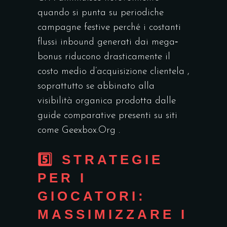
quando si punta su periodiche
campagne festive perché i costanti
flussi inbound generati dai mega‐
bonus riducono drasticamente il
costo medio d’acquisizione clientela ,
soprattutto se abbinato alla
visibilità organica prodotta dalle
guide comparative presenti su siti
come Geexbox.Org .
5️⃣ STRATEGIE
PER I
GIOCATORI:
MASSIMIZZARE I