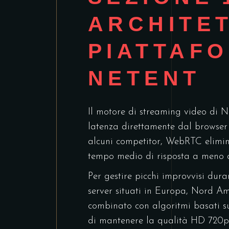
ARCHITE
PIATTAFO
NETENT
Il motore di streaming video di N
latenza direttamente dal browser 
alcuni competitor, WebRTC elimina
tempo medio di risposta a meno d
Per gestire picchi improvvisi duran
server situati in Europa, Nord Am
combinato con algoritmi basati su
di mantenere la qualità HD 720p 