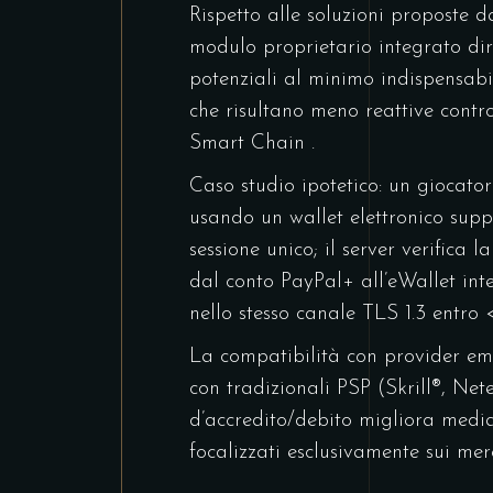
Rispetto alle soluzioni proposte 
modulo proprietario integrato dir
potenziali al minimo indispensabil
che risultano meno reattive cont
Smart Chain .
Caso studio ipotetico: un giocat
usando un wallet elettronico suppo
sessione unico; il server verific
dal conto PayPal+ all’eWallet int
nello stesso canale TLS 1.3 entro 
La compatibilità con provider em
con tradizionali PSP (Skrill®, Net
d’accredito/debito migliora media
focalizzati esclusivamente sui merc