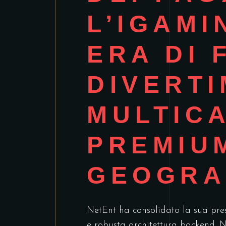
L’IGAM
ERA DI 
DIVERT
MULTIC
PREMIU
GEOGRA
NetEnt ha consolidato la sua pre
e robusta architettura backend. N