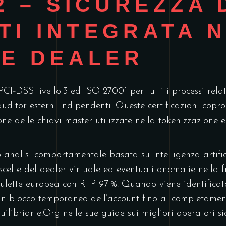
2 – SICUREZZA 
TI INTEGRATA 
VE DEALER
CI‑DSS livello 3 ed ISO 27001 per tutti i processi relati
ditor esterni indipendenti. Queste certificazioni copro
ne delle chiavi master utilizzate nella tokenizzazione e
 analisi comportamentale basata su intelligenza artific
scelte del dealer virtuale ed eventuali anomalie nella f
roulette europea con RTP 97 %. Quando viene identifica
un blocco temporaneo dell’account fino al completame
ilibriarte.Org nelle sue guide sui migliori operatori sic