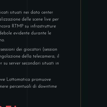
ati situati nei data center
lizzazione delle scene live per
ancora RTMP su infrastrutture
 debole evidente durante le
no.
sessioni dei giocatori (session
golazione della telecamera, il
 su server secondari situati in
 dove Lottomatica promuove
enere percentuali di downtime