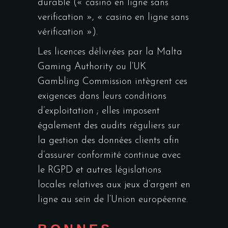
durable (« casino en ligne sans
verification », « casino en ligne sans
vérification »).
Les licences délivrées par la Malta
Gaming Authority ou l’UK
Gambling Commission intègrent ces
exigences dans leurs conditions
d’exploitation ; elles imposent
également des audits réguliers sur
la gestion des données clients afin
d’assurer conformité continue avec
le RGPD et autres législations
locales relatives aux jeux d’argent en
ligne au sein de l’Union européenne.