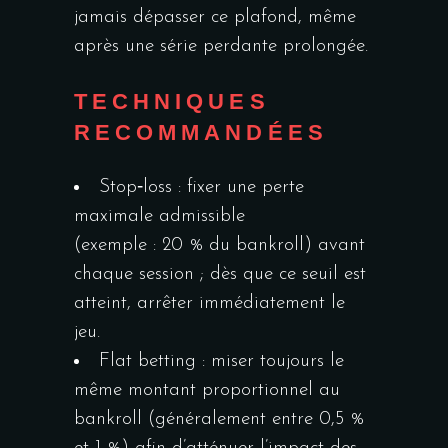
jamais dépasser ce plafond, même
après une série perdante prolongée.
TECHNIQUES
RECOMMANDÉES
Stop‑loss : fixer une perte
maximale admissible
(exemple : 20 % du bankroll) avant
chaque session ; dès que ce seuil est
atteint, arrêter immédiatement le
jeu.
Flat betting : miser toujours le
même montant proportionnel au
bankroll (généralement entre 0,5 %