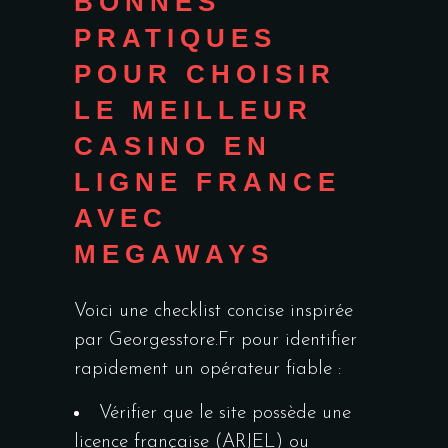
BONNES
PRATIQUES
POUR CHOISIR
LE MEILLEUR
CASINO EN
LIGNE FRANCE
AVEC
MEGAWAYS
Voici une checklist concise inspirée
par Georgesstore.Fr pour identifier
rapidement un opérateur fiable :
Vérifier que le site possède une
licence française (ARJEL) ou