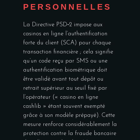
PERSONNELLES
La Directive PSD‑2 impose aux
casinos en ligne l’authentification
forte du client (SCA) pour chaque
transaction financière ; cela signifie
qu’un code reçu par SMS ou une
authentification biométrique doit
être validé avant tout dépôt ou
retrait supérieur au seuil fixé par
l’opérateur (« casino en ligne
cashlib » étant souvent exempté
grâce à son modèle prépayé). Cette
mesure renforce considérablement la
protection contre la fraude bancaire