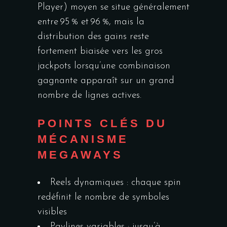
Player) moyen se situe généralement
entre 95 % et 96 %, mais la
distribution des gains reste
fortement biaisée vers les gros
jackpots lorsqu’une combinaison
gagnante apparaît sur un grand
nombre de lignes actives.
POINTS CLÉS DU
MÉCANISME
MEGAWAYS
Reels dynamiques : chaque spin
redéfinit le nombre de symboles
visibles
Paylines variables : jusqu’à