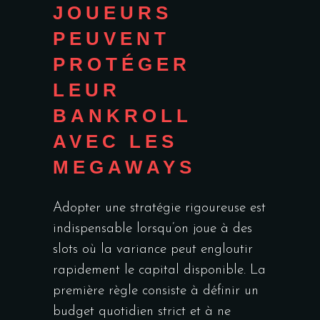
JOUEURS
PEUVENT
PROTÉGER
LEUR
BANKROLL
AVEC LES
MEGAWAYS
Adopter une stratégie rigoureuse est
indispensable lorsqu’on joue à des
slots où la variance peut engloutir
rapidement le capital disponible. La
première règle consiste à définir un
budget quotidien strict et à ne