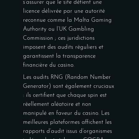
s’assurer que le site détient une
licence délivrée par une autorité
reconnue comme la Malta Gaming
Authority ou l’UK Gambling
Commission ; ces juridictions
imposent des audits réguliers et
garantissent la transparence
financière du casino.
Les audits RNG (Random Number
Generator) sont également cruciaux
: ils certifient que chaque spin est
réellement aléatoire et non
manipulé en faveur du casino. Les
meilleures plateformes affichent les
rapports d’audit issus d’organismes