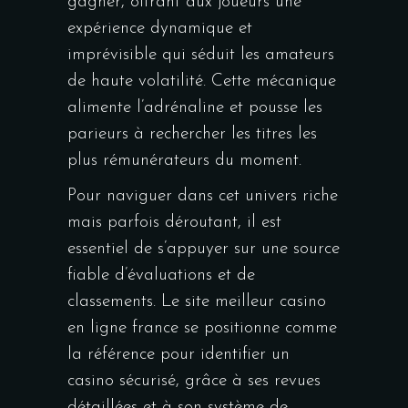
gagner, offrant aux joueurs une
expérience dynamique et
imprévisible qui séduit les amateurs
de haute volatilité. Cette mécanique
alimente l’adrénaline et pousse les
parieurs à rechercher les titres les
plus rémunérateurs du moment.
Pour naviguer dans cet univers riche
mais parfois déroutant, il est
essentiel de s’appuyer sur une source
fiable d’évaluations et de
classements. Le site
meilleur casino
en ligne france
se positionne comme
la référence pour identifier un
casino sécurisé, grâce à ses revues
détaillées et à son système de