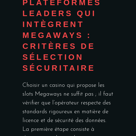
PLATEFORMES
LEADERS QUI
INTÈGRENT
MEGAWAYS :
CRITÈRES DE
SÉLECTION
SÉCURITAIRE
Choisir un casino qui propose les
slots Megaways ne suffit pas ; il faut
vérifier que l’opérateur respecte des
standards rigoureux en matière de
licence et de sécurité des données.
La première étape consiste à