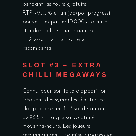
pendant les tours gratuits.
RTP ≈ 95,5 % et un jackpot progressif
pouvant dépasser 10 000× la mise
standard offrent un équilibre
intéressant entre risque et
récompense.
SLOT #3 – EXTRA
CHILLI MEGAWAYS
Connu pour son taux d’apparition
fréquent des symboles Scatter, ce
slot propose un RTP solide autour
de 96,5 % malgré sa volatilité
moyenne‑haute. Les joueurs
recommandent une mise progressive