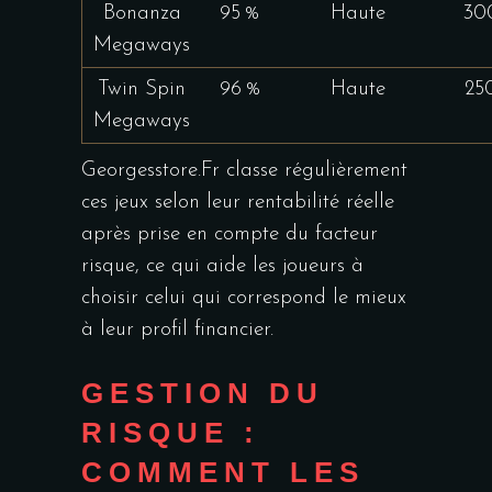
Bonanza
95 %
Haute
30
Megaways
Twin Spin
96 %
Haute
25
Megaways
Georgesstore.Fr classe régulièrement
ces jeux selon leur rentabilité réelle
après prise en compte du facteur
risque, ce qui aide les joueurs à
choisir celui qui correspond le mieux
à leur profil financier.
GESTION DU
RISQUE :
COMMENT LES