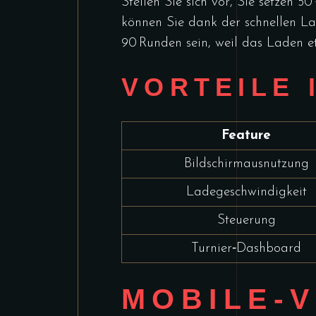
Stellen Sie sich vor, Sie setzen 
können Sie dank der schnellen La
90 Runden sein, weil das Laden e
VORTEILE 
Feature
Bildschirmausnutzung
Ladegeschwindigkeit
Steuerung
Turnier‑Dashboard
MOBILE‑V