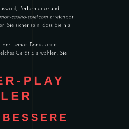
auswahl, Performance und
emon-casino-spiel.com
erreichbar
 Sie sicher sein, dass Sie nie
nd der Lemon Bonus ohne
elches Gerät Sie wählen, Sie
ER‑PLAY
ELER
BESSERE Ü