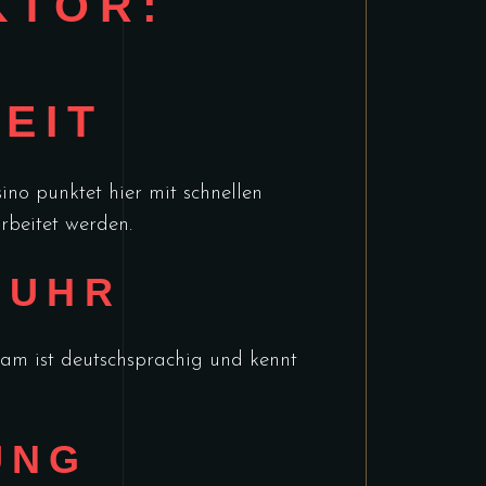
KTOR:
EIT
no punktet hier mit schnellen
rbeitet werden.
 UHR
am ist deutschsprachig und kennt
UNG