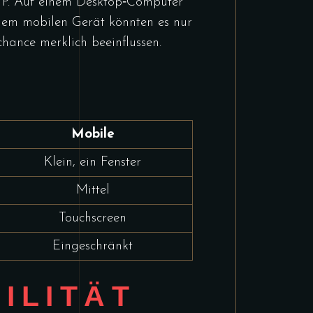
 RTP. Auf einem Desktop‑Computer
inem mobilen Gerät könnten es nur
hance merklich beeinflussen.
Mobile
Klein, ein Fenster
Mittel
Touchscreen
Eingeschränkt
ILITÄT