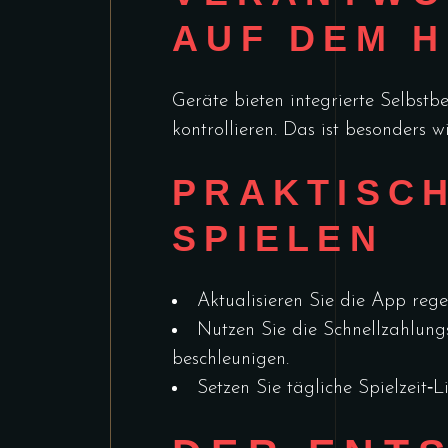
AUF DEM 
Geräte bieten integrierte Selbstb
kontrollieren. Das ist besonders 
PRAKTISCH
SPIELEN
Aktualisieren Sie die App rege
Nutzen Sie die Schnellzahlun
beschleunigen.
Setzen Sie tägliche Spielzeit‑