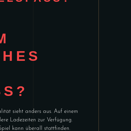
M
CHES
?
lität sieht anders aus. Auf einem
lere Ladezeiten zur Verfügung.
piel kann überall stattfinden.