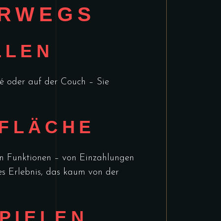
ERWEGS
LLEN
é oder auf der Couch – Sie
RFLÄCHE
en Funktionen – von Einzahlungen
ses Erlebnis, das kaum von der
PIELEN