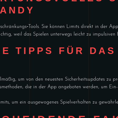
HANDY
eschränkungs‑Tools. Sie können Limits direkt in der Ap
wichtig, weil das Spielen unterwegs leicht zu impulsive
E TIPPS FÜR DAS
lmäßig, um von den neuesten Sicherheitsupdates zu pro
gsmethoden, die in der App angeboten werden, um Ein
Limits, um ein ausgewogenes Spielverhalten zu gewährle