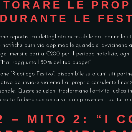
ITORARE LE PROP
 DURANTE LE FES
no reportistica dettagliata accessibile dal pannello uten
i e notifiche push via app mobile quando si avvicinano a
dget mensile pari a €200 per il periodo natalizio; ogni v
“Hai raggiunto l’80 % del tuo budget”.
ione “Riepilogo Festivo”, disponibile su alcuni siti pa
tivo da inviare via email al proprio consulente finan
ale. Queste soluzioni trasformano l’attività ludica in
sotto l’albero con amici virtuali provenienti da tutto 
2 – MITO 2: “I 