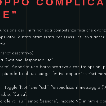
OPPO COMPLICA
RE”
urazione dei limiti richieda competenze tecniche avanza
i operatori è stata ottimizzata per essere intuitiva anc
zie.
nshot descrittivo):
na “Gestione Responsabilità”.
osito”. Apparirà una barra scorrevole con tre opzioni pr
la più adatta al tuo budget festivo oppure inserisci 
 il toggle “Notifiche Push”. Personalizza il messaggio (“
ick su “Salva”.
orale vai su “Tempo Sessione”, imposta 90 minuti e abil