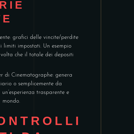
RIE
TE
te: grafici delle vincite/perdite
i limiti impostati. Un esempio
olta che il totale dei depositi
rtner di Cinematographe: genera
ziario o semplicemente da
 un’esperienza trasparente e
il mondo.
CONTROLLI