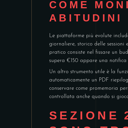
COME MON
ABITUDINI
Le piattaforme più evolute includo
giornaliere, storico delle session
pratico consiste nel fissare un bu
supera €150 appare una notifica 
Un altro strumento utile è la funz
automaticamente un PDF riepiloga
conservare come promemoria person
controllata anche quando si gioca 
SEZIONE 