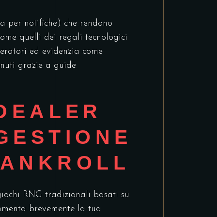
la per notifiche) che rendono
come quelli dei regali tecnologici
peratori ed evidenzia come
inuti grazie a guide
 DEALER
GESTIONE
BANKROLL
giochi RNG tradizionali basati su
ommenta brevemente la tua