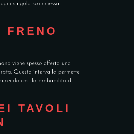
e ogni singola scommessa
E FRENO
mano viene spesso offerta una
grata. Questo intervallo permette
iducendo così la probabilità di
EI TAVOLI
N