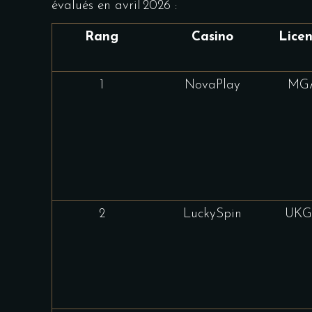
évalués en avril 2026 :
Rang
Casino
Lice
1
NovaPlay
MG
2
LuckySpin
UKG