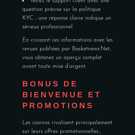
Testez le support client avec une
question précise sur la politique
KYC ; une réponse claire indique un
sérieux professionnel.
En croisant ces informations avec les
revues publiées par Basketnews.Net,
vous obtenez un aperçu complet
avant toute mise d’argent.
BONUS DE
BIENVENUE ET
PROMOTIONS
Les casinos rivalisent principalement
sur leurs offres promotionnelles ;