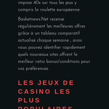
impose 40x sur tous les jeux y
compris la roulette européenne.
Basketnews.Net recense
régulièrement les meilleures offres
grâce à un tableau comparatif
actualisé chaque semaine ; ainsi
vous pouvez identifier rapidement
quels nouveaux sites offrent le
meilleur ratio bonus/conditions pour
vos préférences.
LES JEUX DE
CASINO LES
PLUS