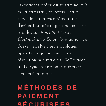
l’expérience grâce au streaming HD
multi‑caméras ; toutefois il faut
surveiller la latence réseau afin
d’éviter tout décalage lors des mises
rapides sur
Roulette Live
ou
Blackjack Live
. Selon l’évaluation de
Basketnews.Net, seuls quelques
opérateurs garantissent une
résolution minimale de 1080p avec
audio synchronisé pour préserver
l’immersion totale.
MÉTHODES DE
PAIEMENT
SÉCURISÉES