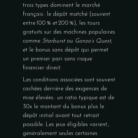
trois types dominent le marché
français : le dépôt matché (souvent
entre 100 % et 200 %), les tours
gratuits sur des machines populaires
comme
Starburst
ou
Gonzo’s Quest
,
et le bonus sans dépôt qui permet
un premier pari sans risque
financier direct.
Les conditions associées sont souvent
cachées derrière des exigences de
mise élevées : un ratio typique est de
30x le montant du bonus plus le
dépôt initial avant tout retrait
possible. Les jeux éligibles varient ;
généralement seules certaines