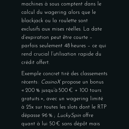
machines à sous comptent dans le
calcul du wagering alors que le
blackjack ou la roulette sont
exclusifs aux mises réelles. La date
d’expiration peut être courte –
parfois seulement 48 heures – ce qui
rend crucial l’utilisation rapide du
crédit offert.
Exemple concret tiré des classements
récents :
CasinoX
propose un bonus
« 200 % jusqu’à 500 € + 100 tours
gratuits », avec un wagering limité
à 25x sur toutes les slots dont le RTP
dépasse 96 % ;
LuckySpin
offre
quant à lui 50 € sans dépôt mais