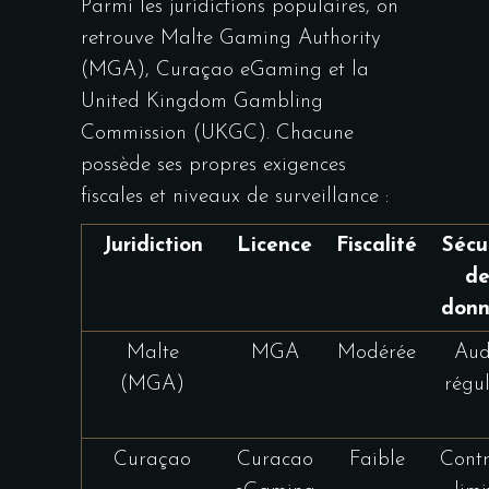
Parmi les juridictions populaires, on
retrouve Malte Gaming Authority
(MGA), Curaçao eGaming et la
United Kingdom Gambling
Commission (UKGC). Chacune
possède ses propres exigences
fiscales et niveaux de surveillance :
Juridiction
Licence
Fiscalité
Sécu
de
donn
Malte
MGA
Modérée
Aud
(MGA)
régul
Curaçao
Curacao
Faible
Contr