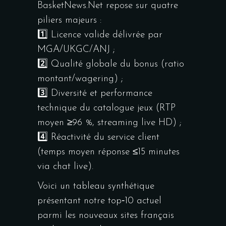
BasketNews.Net repose sur quatre
piliers majeurs :
1️⃣ Licence valide délivrée par
MGA/UKGC/ANJ ;
2️⃣ Qualité globale du bonus (ratio
montant/wagering) ;
3️⃣ Diversité et performance
technique du catalogue jeux (RTP
moyen ≥96 %, streaming live HD) ;
4️⃣ Réactivité du service client
(temps moyen réponse ≤15 minutes
via chat live).
Voici un tableau synthétique
présentant notre top‑10 actuel
parmi les nouveaux sites français