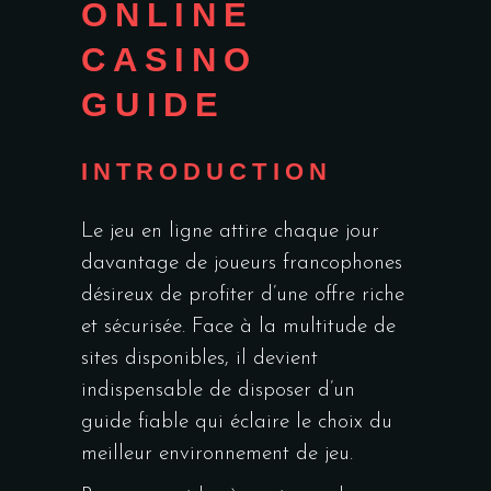
ONLINE
CASINO
GUIDE
INTRODUCTION
Le jeu en ligne attire chaque jour
davantage de joueurs francophones
désireux de profiter d’une offre riche
et sécurisée. Face à la multitude de
sites disponibles, il devient
indispensable de disposer d’un
guide fiable qui éclaire le choix du
meilleur environnement de jeu.