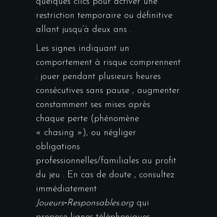
quelques clics pour activer une
restriction temporaire ou définitive
allant jusqu’à deux ans .
Les signes indiquant un
comportement à risque comprennent
: jouer pendant plusieurs heures
consécutives sans pause , augmenter
constamment ses mises après
chaque perte (phénomène
« chasing »), ou négliger
obligations
professionnelles/familiales au profit
du jeu . En cas de doute , consultez
immédiatement
Joueurs‑Responsables.org
qui