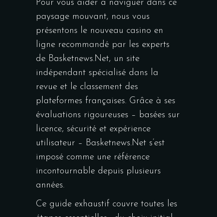
Pour vous aider à naviguer dans ce
paysage mouvant, nous vous
présentons le
nouveau casino en
ligne
recommandé par les experts
de Basketnews.Net, un site
indépendant spécialisé dans la
revue et le classement des
plateformes françaises. Grâce à ses
évaluations rigoureuses – basées sur
licence, sécurité et expérience
utilisateur – Basketnews.Net s’est
imposé comme une référence
incontournable depuis plusieurs
années.
Ce guide exhaustif couvre toutes les