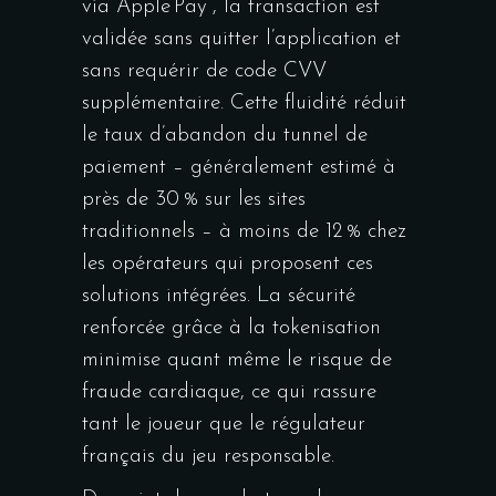
via Apple Pay”, la transaction est
validée sans quitter l’application et
sans requérir de code CVV
supplémentaire. Cette fluidité réduit
le taux d’abandon du tunnel de
paiement – généralement estimé à
près de 30 % sur les sites
traditionnels – à moins de 12 % chez
les opérateurs qui proposent ces
solutions intégrées. La sécurité
renforcée grâce à la tokenisation
minimise quant même le risque de
fraude cardiaque, ce qui rassure
tant le joueur que le régulateur
français du jeu responsable.