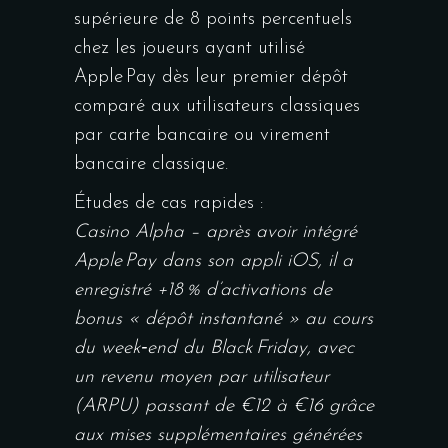
supérieure de 8 points percentuels
chez les joueurs ayant utilisé
Apple Pay dès leur premier dépôt
comparé aux utilisateurs classiques
par carte bancaire ou virement
bancaire classique.
Études de cas rapides :
Casino Alpha
– après avoir intégré
Apple Pay dans son appli iOS, il a
enregistré +18 % d’activations de
bonus « dépôt instantané » au cours
du week‑end du Black Friday, avec
un revenu moyen par utilisateur
(ARPU) passant de €12 à €16 grâce
aux mises supplémentaires générées