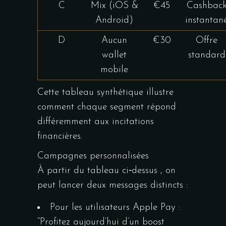
C
Mix (iOS &
€45
Cashbac
Android)
instantan
D
Aucun
€30
Offre
wallet
standard
mobile
Cette tableau synthétique illustre
comment chaque segment répond
différemment aux incitations
financières.
Campagnes personnalisées
À partir du tableau ci‑dessus , on
peut lancer deux messages distincts :
Pour les utilisateurs Apple Pay :
“Profitez aujourd’hui d’un boost