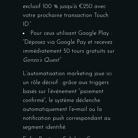
exclusif 100 % jusqu’à €250 avec
votre prochaine transaction Touch
ID.”
Pour ceux utilisant Google Play :
“Déposez via Google Pay et recevez
immédiatement 50 tours gratuits sur
Gonzo’s Quest
.”
L’automatisation marketing joue ici
un rôle décisif : grâce aux triggers
basés sur l’événement “paiement
confirmé”, le système déclenche
automatiquement l’e‑mail ou la
notification push correspondant au
segment identifié.