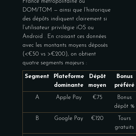
France métropolitaine ou
DOM/TOM — ainsi que l’historique
des dépôts indiquent clairement si
l’utilisateur privilégie iOS ou
Android . En croisant ces données
avec les montants moyens déposés
(<€50 vs >€200), on obtient
quatre segments majeurs :
Segment
Plateforme
Dépôt
Bonus
dominante
moyen
préféré
A
Apple Pay
€75
Bonus
dépôt %
B
Google Pay
€120
Tours
gratuits