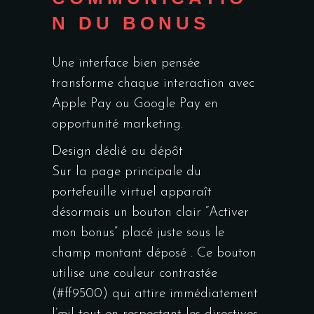
N DU BONUS
Une interface bien pensée
transforme chaque interaction avec
Apple Pay ou Google Pay en
opportunité marketing.
Design dédié au dépôt
Sur la page principale du
portefeuille virtuel apparaît
désormais un bouton clair “Activer
mon bonus” placé juste sous le
champ montant déposé . Ce bouton
utilise une couleur contrastée
(#ff9500) qui attire immédiatement