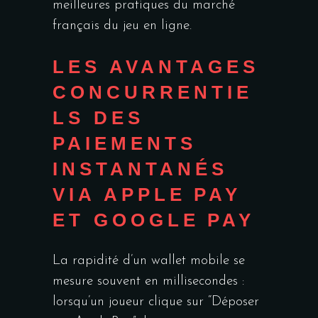
meilleures pratiques du marché
français du jeu en ligne.
LES AVANTAGES
CONCURRENTIE
LS DES
PAIEMENTS
INSTANTANÉS
VIA APPLE PAY
ET GOOGLE PAY
La rapidité d’un wallet mobile se
mesure souvent en millisecondes :
lorsqu’un joueur clique sur “Déposer