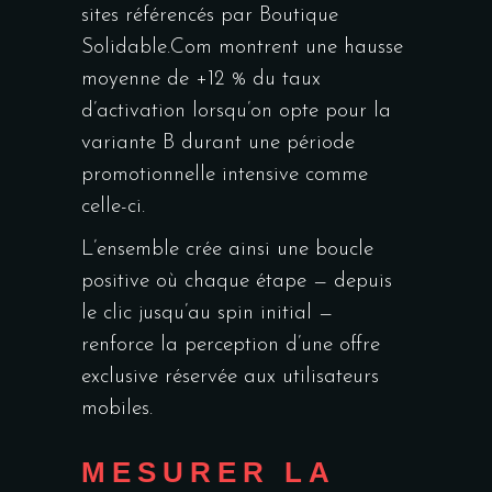
sites référencés par Boutique
Solidable.Com montrent une hausse
moyenne de +12 % du taux
d’activation lorsqu’on opte pour la
variante B durant une période
promotionnelle intensive comme
celle-ci.
L’ensemble crée ainsi une boucle
positive où chaque étape — depuis
le clic jusqu’au spin initial —
renforce la perception d’une offre
exclusive réservée aux utilisateurs
mobiles.
MESURER LA