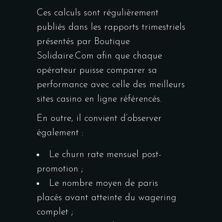
Ces calculs sont régulièrement
publiés dans les rapports trimestriels
présentés par Boutique
Solidaire.Com afin que chaque
opérateur puisse comparer sa
performance avec celle des meilleurs
sites casino en ligne référencés.
En outre, il convient d’observer
également :
Le churn rate mensuel post-
promotion ;
Le nombre moyen de paris
placés avant atteinte du wagering
complet ;