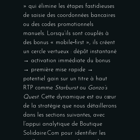
» qui élimine les étapes fastidieuses
de saisie des coordonnées bancaires
ou des codes promotionnels
manuels. Lorsqu’ils sont couplés à
des bonus « mobile‑first », ils créent
un cercle vertueux : dépôt instantané
→ activation immédiate du bonus
→ première mise rapide →
potentiel gain sur un titre à haut
RTP comme
Starburst
ou
Gonzo’s
Quest
. Cette dynamique est au cœur
de la stratégie que nous détaillerons
dans les sections suivantes, avec
l’appui analytique de Boutique
Solidaire.Com pour identifier les