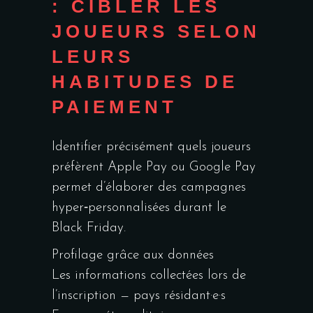
: CIBLER LES
JOUEURS SELON
LEURS
HABITUDES DE
PAIEMENT
Identifier précisément quels joueurs
préfèrent Apple Pay ou Google Pay
permet d’élaborer des campagnes
hyper‑personnalisées durant le
Black Friday.
Profilage grâce aux données
Les informations collectées lors de
l’inscription — pays résidant·e·s