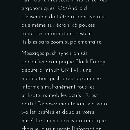
l’œil tout en respectant les directives
ergonomiques iOS/Android .
L’ensemble doit être responsive afin
que même sur écran <5 pouces ,
toutes les informations restent
lisibles sans zoom supplémentaire.
Messages push synchronisés
Lorsqu’une campagne Black Friday
débute à minuit GMT+1 , une
notification push préprogrammée
informe simultanément tous les
utilisateurs mobiles actifs : “C’est
parti ! Déposez maintenant via votre
wallet préféré et doublez votre
mise”. Le timing précis garantit que
chaque joueur reçoit l’information