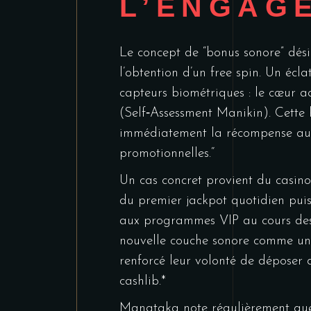
L’ENGAG
Le concept de “bonus sonore” dési
l’obtention d’un free spin. Un éc
capteurs biométriques : le cœur ac
(Self‑Assessment Manikin). Cette h
immédiatement la récompense auditi
promotionnelles.“
Un cas concret provient du casin
du premier jackpot quotidien pui
aux programmes VIP au cours des t
nouvelle couche sonore comme un 
renforcé leur volonté de déposer
cashlib.*
Manataka note régulièrement que 