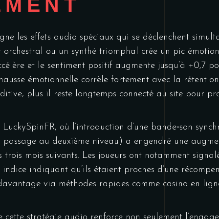
EMENT
gne les effets audio spéciaux qui se déclenchent simul
lat orchestral ou un synthé triomphal crée un pic émoti
célère et le sentiment positif augmente jusqu’à +0,7 po
ausse émotionnelle corrèle fortement avec la rétention 
ve, plus il reste longtemps connecté au site pour profi
o LuckySpinFR, où l’introduction d’une bande‑son synch
s passage au deuxième niveau) a engendré une augment
rois mois suivants. Les joueurs ont notamment signalé
indice indiquant qu’ils étaient proches d’une récompe
 davantage via méthodes rapides comme casino en lign
cette stratégie audio renforce non seulement l’engage