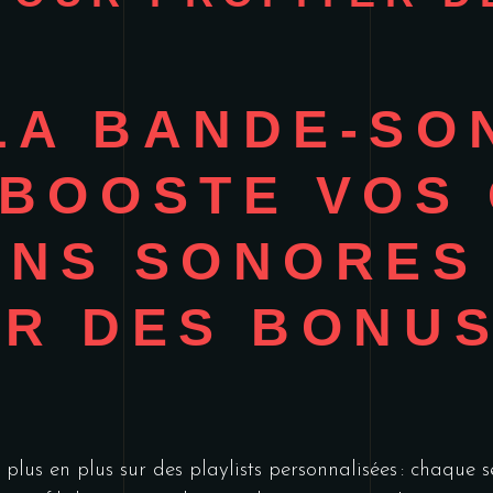
LA BANDE‑SO
BOOSTE VOS 
ONS SONORES
ER DES BONUS
 plus en plus sur des playlists personnalisées : chaque