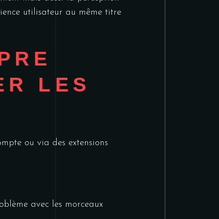
rience utilisateur au même titre
PRE
ER LES
ompte ou via des extensions
 problème avec les morceaux