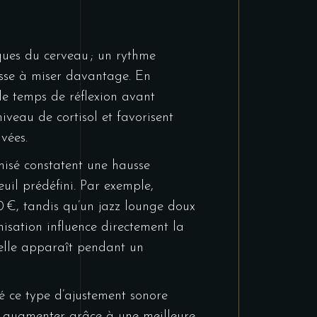
ques du cerveau ; un rythme
usse à miser davantage. En
 le temps de réflexion avant
iveau de cortisol et favorisent
vées.
misé constatent une hausse
uil prédéfini. Par exemple,
 €, tandis qu’un jazz lounge doux
isation influence directement la
’elle apparaît pendant un
é ce type d’ajustement sonore
us augmenter grâce à une meilleure