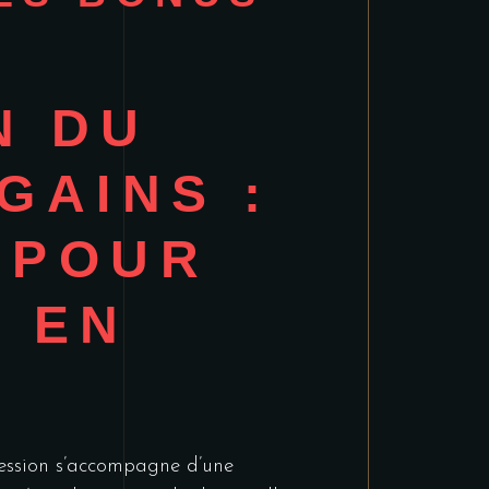
N DU
GAINS :
 POUR
 EN
 session s’accompagne d’une