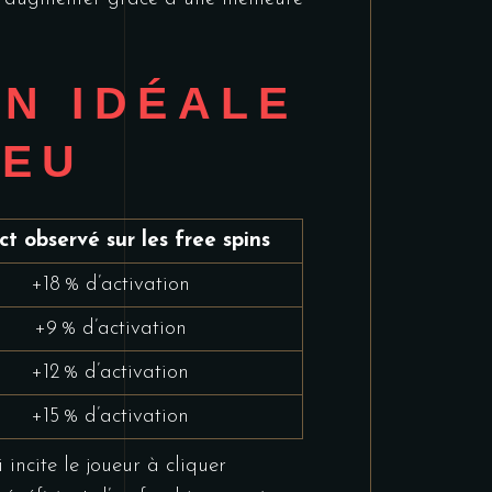
ON IDÉALE
JEU
t observé sur les free spins
+18 % d’activation
+9 % d’activation
+12 % d’activation
+15 % d’activation
incite le joueur à cliquer