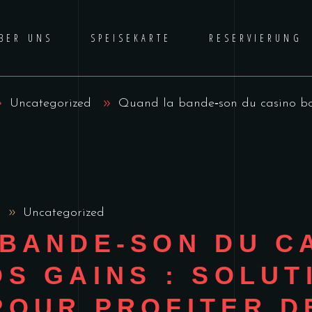
BER UNS
SPEISEKARTE
RESERVIERUNG
Uncategorized
Quand la bande‑son du casino boos
5
Uncategorized
 BANDE‑SON DU C
S GAINS : SOLUT
POUR PROFITER D