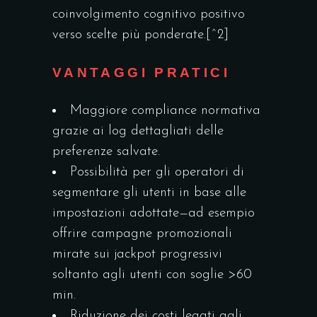
coinvolgimento cognitivo positivo
verso scelte più ponderate.[^2]
VANTAGGI PRATICI
Maggiore compliance normativa
grazie ai log dettagliati delle
preferenze salvate.
Possibilità per gli operatori di
segmentare gli utenti in base alle
impostazioni adottate—ad esempio
offrire campagne promozionali
mirate sui jackpot progressivi
soltanto agli utenti con soglie >60
min.
Riduzione dei costi legati agli