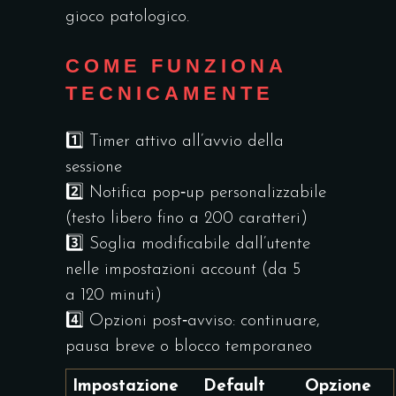
gioco patologico.
COME FUNZIONA
TECNICAMENTE
1️⃣ Timer attivo all’avvio della
sessione
2️⃣ Notifica pop‑up personalizzabile
(testo libero fino a 200 caratteri)
3️⃣ Soglia modificabile dall’utente
nelle impostazioni account (da 5
a 120 minuti)
4️⃣ Opzioni post‑avviso: continuare,
pausa breve o blocco temporaneo
Impostazione
Default
Opzione