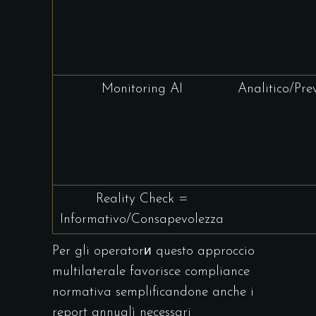
Monitoring AI
Analitico/Pre
Reality Check =
Informativo/Consapevolezza
Per gli operatorи questo approccio
multilaterale favorisce compliance
normativa semplificandone anche i
report annual­ì necessari