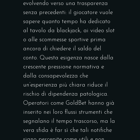
evolvendo verso una trasparenza
senza precedenti: il giocatore vuole
sapere quanto tempo ha dedicato
al tavolo da blackjack, ai video slot
o alle scommesse sportive prima
ancora di chiedere il saldo del
conto. Questa esigenza nasce dalla
crescente pressione normativa e
dalla consapevolezza che
un’esperienza più chiara riduce il
rischio di dipendenza patologica.
Operatori come GoldBet hanno già
inserito nei loro flussi strumenti che
segnalano il tempo trascorso, ma la
vera sfida è far sì che tali notifiche
siano percepite come utili e non