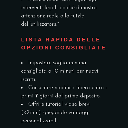
interventi legali poiché dimostra
attenzione reale alla tutela
dell’utilizzatore.*
LISTA RAPIDA DELLE
OPZIONI CONSIGLIATE
Impostare soglia minima
consigliata a ​10​ minuti per nuovi
iscritti.
Consentire modifica libera entro i
primi
7
giorni dal primo deposito.
Offrire tutorial video brevi
(<2 min) spiegando vantaggi
personalizzabili.