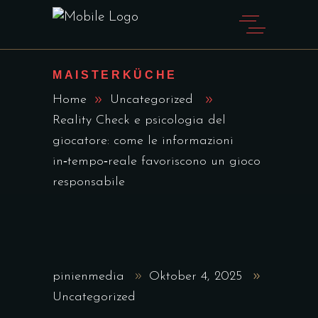
MAISTERKÜCHE
Home
Uncategorized
Reality Check e psicologia del
giocatore: come le informazioni
in‑tempo‑reale favoriscono un gioco
responsabile
pinienmedia
Oktober 4, 2025
Uncategorized