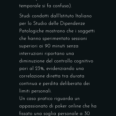
temporale si fa confusa).
Studi condotti dall’Istituto Italiano
per lo Studio delle Dipendenze
Patologiche mostrano che i soggetti
che hanno sperimentato sessioni
superiori ai 90 minuti senza
interruzioni riportano una
diminuzione del controllo cognitivo
pari al 23%, evidenziando una
correlazione diretta tra durata
continua e perdita deliberata dei
limiti personali.
Un caso pratico riguarda un
appassionato di poker online che ha
fissato una soglia personale a ​30​