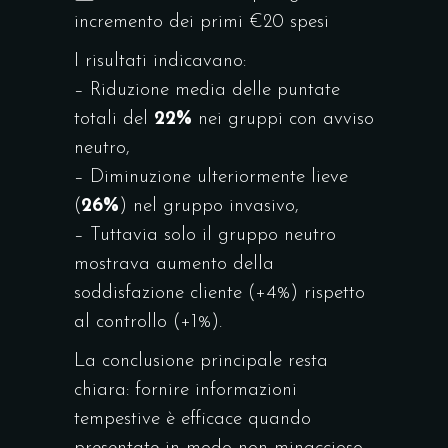
incremento dei primi €20 spesi
I risultati indicavano:
– Riduzione media delle puntate
totali del
22%
nei gruppi con avviso
neutro,
– Diminuzione ulteriormente lieve
(
26%
) nel gruppo invasivo,
– Tuttavia solo il gruppo neutro
mostrava aumento della
soddisfazione cliente (+4%) rispetto
al controllo (+1%).
La conclusione principale resta
chiara: fornire informazioni
tempestive è efficace quando