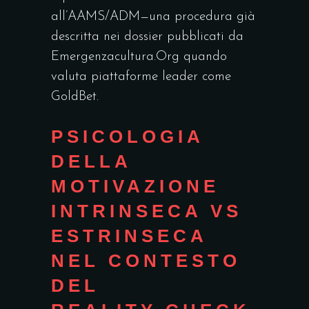
all’AAMS/ADM—una procedura già
descritta nei dossier pubblicati da
Emergenzacultura.Org quando
valuta piattaforme leader come
GoldBet.
PSICOLOGIA
DELLA
MOTIVAZIONE
INTRINSECA VS
ESTRINSECA
NEL CONTESTO
DEL