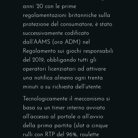
anni ’20 con le prime
regolamentazioni britanniche sulla
protezione del consumatore, è stato
successivamente codificato
dall’AAMS (ora ADM) nel
Regolamento sui giochi responsabili
del 2019, obbligando tutti gli
operatori licenziatari ad attivare
una notifica almeno ogni trenta
minuti o su richiesta dell’utente.
Tecnologicamente il meccanismo si
basa su un timer interno avviato
all’accesso al portale o all’avvio
della prima partita (slot a cinque
rulli con RTP del 96%, roulette