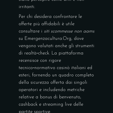
irritanti.
Per chi desidera confrontare le
offerte più affidabili è utile
consultare i
siti scommesse non aams
su Emergenzacultura.Org, dove
vengono valutati anche gli strumenti
di realtà‑check. La piattaforma
recensisce con rigore
tecnico‑normativo casinò italiani ed
esteri, fornendo un quadro completo
della sicurezza offerta dai singoli
operatori e includendo metriche
relative a bonus di benvenuto,
cashback e streaming live delle
partite sportive.