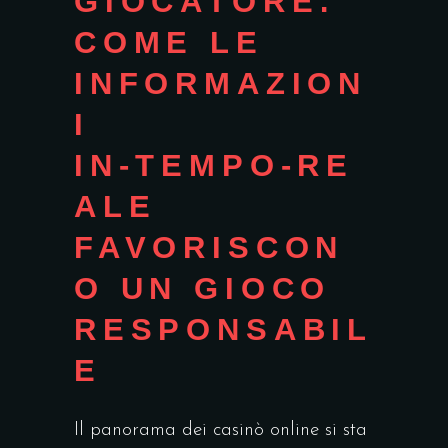
GIOCATORE:
COME LE
INFORMAZION
I
IN‑TEMPO‑RE
ALE
FAVORISCON
O UN GIOCO
RESPONSABIL
E
Il panorama dei casinò online si sta