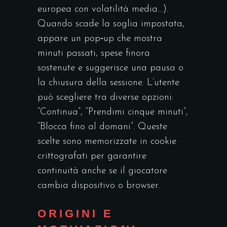
europea con volatilità media…).
Quando scade la soglia impostata,
appare un pop‑up che mostra
minuti passati, spese finora
sostenute e suggerisce una pausa o
la chiusura della sessione. L’utente
può scegliere tra diverse opzioni:
“Continua”, “Prendimi cinque minuti”,
“Blocca fino al domani”. Queste
scelte sono memorizzate in cookie
crittografati per garantire
continuità anche se il giocatore
cambia dispositivo o browser.
ORIGINI E