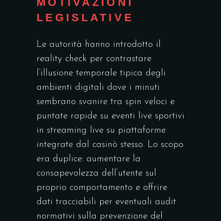
MOTIVAZIONI
LEGISLATIVE
Le autorità hanno introdotto il
reality check per contrastare
l’illusione temporale tipica degli
ambienti digitali dove i minuti
sembrano svanire tra spin veloci e
puntate rapide su eventi live sportivi
in streaming live su piattaforme
integrate dal casinò stesso. Lo scopo
era duplice: aumentare la
consapevolezza dell’utente sul
proprio comportamento e offrire
dati tracciabili per eventuali audit
normativi sulla prevenzione del