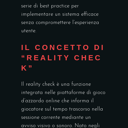
serie di best practice per
implementare un sistema efficace
senza compromettere l’esperienza
utente.
IL CONCETTO DI
“REALITY CHEC
K”
Il reality check è una funzione
integrata nelle piattaforme di gioco
d’azzardo online che informa il
giocatore sul tempo trascorso nella
sessione corrente mediante un
avviso visivo o sonoro. Nato negli