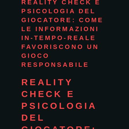
REALITY CHECK E
PSICOLOGIA DEL
GIOCATORE: COME
LE INFORMAZIONI
IN‑TEMPO‑REALE
FAVORISCONO UN
GIOCO
RESPONSABILE
REALITY
CHECK E
PSICOLOGIA
DEL