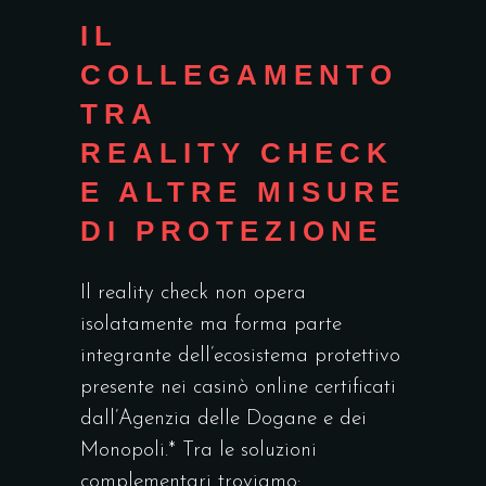
IL
COLLEGAMENTO
TRA
REALITY CHECK
E ALTRE MISURE
DI PROTEZIONE
Il reality check non opera
isolatamente ma forma parte
integrante dell’ecosistema protettivo
presente nei casinò online certificati
dall’Agenzia delle Dogane e dei
Monopoli.* Tra le soluzioni
complementari troviamo: