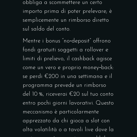
obbliga a scommettere un certo
importo prima di poter prelevare; è
semplicemente un rimborso diretto
sul saldo del conto.
Mentre i bonus “no‑deposit” offrono
fondi gratuiti soggetti a rollover e
limiti di prelievo, il cashback agisce
come un vero e proprio money‑back:
se perdi €200 in una settimana e il
programma prevede un rimborso
del 10 %, riceverai €20 sul tuo conto
entro pochi giorni lavorativi. Questo
meccanismo è particolarmente
apprezzato da chi gioca a slot con
alta volatilità o a tavoli live dove la