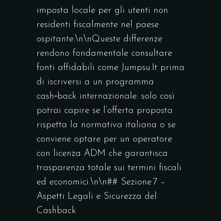
imposta locale per gli utenti non
residenti fiscalmente nel paese
ospitante.\n\nQueste differenze
rendono fondamentale consultare
fonti affidabili come Jumpsu.It prima
di iscriversi a un programma
cash‑back internazionale: solo così
potrai capire se l’offerta proposta
rispetta la normativa italiana o se
conviene optare per un operatore
con licenza ADM che garantisca
trasparenza totale sui termini fiscali
ed economici.\n\n## Sezione 7 –
Aspetti Legali e Sicurezza del
Cashback