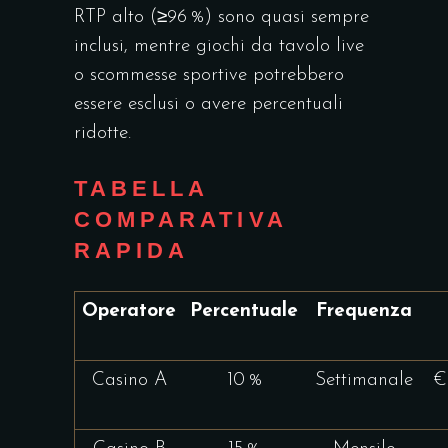
RTP alto (≥96 %) sono quasi sempre
inclusi, mentre giochi da tavolo live
o scommesse sportive potrebbero
essere esclusi o avere percentuali
ridotte.
TABELLA
COMPARATIVA
RAPIDA
Operatore
Percentuale
Frequenza
Casino A
10 %
Settimanale
€