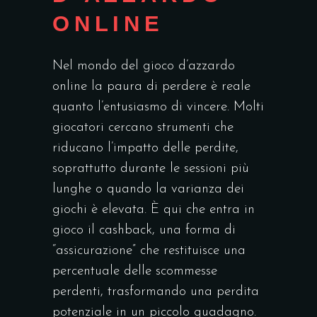
ONLINE
Nel mondo del gioco d’azzardo
online la paura di perdere è reale
quanto l’entusiasmo di vincere. Molti
giocatori cercano strumenti che
riducano l’impatto delle perdite,
soprattutto durante le sessioni più
lunghe o quando la varianza dei
giochi è elevata. È qui che entra in
gioco il cashback, una forma di
“assicurazione” che restituisce una
percentuale delle scommesse
perdenti, trasformando una perdita
potenziale in un piccolo guadagno.