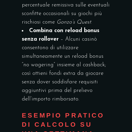
percentuale remissiva sulle eventuali
sconfitte occasionali su giochi più
rischiosi come
Gonzo’s Quest
.
Combina con reload bonus
senza rollover
– Alcuni casinò
consentono di utilizzare
simultaneamente un reload bonus
“no wagering” insieme al cashback;
così ottieni fondi extra da giocare
senza dover soddisfare requisiti
aggiuntivi prima del prelievo
dell’importo rimborsato.
ESEMPIO PRATICO
DI CALCOLO SU