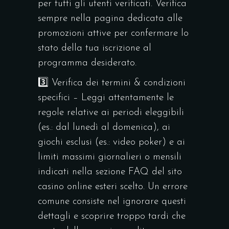
per tutti gli utenti verificati. Verifica
sempre nella pagina dedicata alle
promozioni attive per confermare lo
stato della tua iscrizione al
programma desiderato.
3️⃣ Verifica dei termini & condizioni
specifici – Leggi attentamente le
regole relative ai periodi eleggibili
(es.: dal lunedì al domenica), ai
giochi esclusi (es.: video poker) e ai
limiti massimi giornalieri o mensili
indicati nella sezione FAQ del sito
casino online esteri scelto. Un errore
comune consiste nel ignorare questi
dettagli e scoprire troppo tardi che