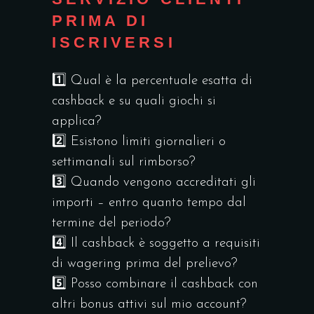
PRIMA DI
ISCRIVERSI
1️⃣ Qual è la percentuale esatta di
cashback e su quali giochi si
applica?
2️⃣ Esistono limiti giornalieri o
settimanali sul rimborso?
3️⃣ Quando vengono accreditati gli
importi – entro quanto tempo dal
termine del periodo?
4️⃣ Il cashback è soggetto a requisiti
di wagering prima del prelievo?
5️⃣ Posso combinare il cashback con
altri bonus attivi sul mio account?