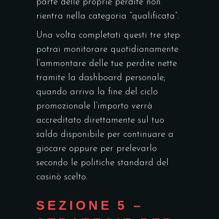
parte delle proprie perdite non
rientra nella categoria “qualificata”.
Una volta completati questi tre step
potrai monitorare quotidianamente
l’ammontare delle tue perdite nette
tramite la dashboard personale;
quando arriva la fine del ciclo
promozionale l’importo verrà
accreditato direttamente sul tuo
saldo disponibile per continuare a
giocare oppure per prelevarlo
secondo le politiche standard del
casinò scelto.
SEZIONE 5 –