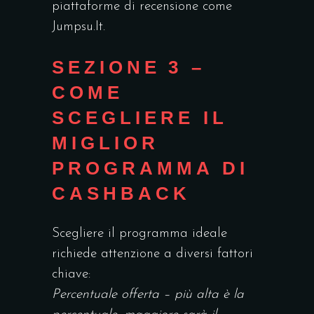
piattaforme di recensione come
Jumpsu.It.
SEZIONE 3 –
COME
SCEGLIERE IL
MIGLIOR
PROGRAMMA DI
CASHBACK
Scegliere il programma ideale
richiede attenzione a diversi fattori
chiave:
Percentuale offerta
– più alta è la