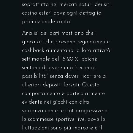
soprattutto nei mercati saturi dei siti
casino esteri dove ogni dettaglio
promozionale conta.
Analisi dei dati mostrano che i
giocatori che ricevono regolarmente
cashback aumentano la loro attività
settimanale del 15‑20 %, poiché
sentono di avere una “seconda
possibilità” senza dover ricorrere a
ulteriori depositi forzati. Questo
comportamento è particolarmente
evidente nei giochi con alta
varianza come le slot progressive o
le scommesse sportive live, dove le
fluttuazioni sono più marcate e il