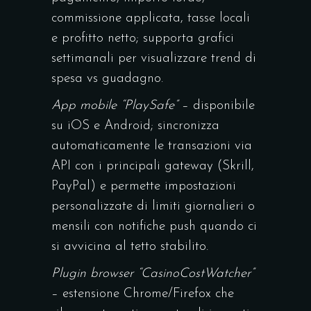
commissione applicata, tasse locali
e profitto netto; supporta grafici
settimanali per visualizzare trend di
spesa vs guadagno.
App mobile “PlaySafe”
– disponibile
su iOS e Android; sincronizza
automaticamente le transazioni via
API con i principali gateway (Skrill,
PayPal) e permette impostazioni
personalizzate di limiti giornalieri o
mensili con notifiche push quando ci
si avvicina al tetto stabilito.
Plugin browser “CasinoCostWatcher”
– estensione Chrome/Firefox che