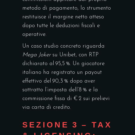
metodo di pagamento, lo strumento
restituisce il margine netto atteso
dopo tutte le deduzioni fiscali e
operative.
Un caso studio concreto riguarda
Mega Joker
su Unibet, con RTP
dichiarato al 95,5 %. Un giocatore
italiano ha registrato un payout
effettivo del 90,3 % dopo aver
sottratto l’imposta dell’8 % e la
commissione fissa di € 2 sui prelievi
via carta di credito.
SEZIONE 3 – TAX