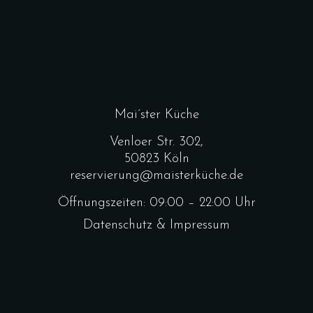
Mai´ster Küche
Venloer Str. 302,
50823 Köln
reservierung@maisterküche.de
Öffnungszeiten: 09:00 – 22:00 Uhr
Datenschutz & Impressum