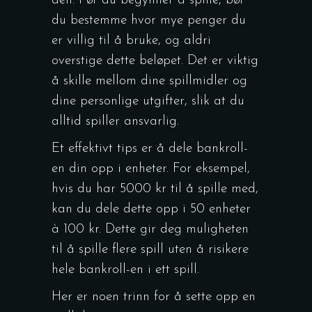
den. Før du begynner å spille, bør
du bestemme hvor mye penger du
er villig til å bruke, og aldri
overstige dette beløpet. Det er viktig
å skille mellom dine spillmidler og
dine personlige utgifter, slik at du
alltid spiller ansvarlig.
Et effektivt tips er å dele bankroll-
en din opp i enheter. For eksempel,
hvis du har 5000 kr til å spille med,
kan du dele dette opp i 50 enheter
à 100 kr. Dette gir deg muligheten
til å spille flere spill uten å risikere
hele bankroll-en i ett spill.
Her er noen trinn for å sette opp en