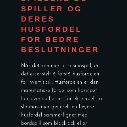
SPILLER OG
DERES
HUSFORDEL
FOR BEDRE
BESLUTNINGER
Når det kommer til casinospill, er
det essensielt å forstå husfordelen
for hvert spill. Husfordelen er den
matematiske fordel som kasinoet
har over spillerne. For eksempel har
slotmaskiner generelt en høyere
husfordel sammenlignet med
bordspill som blackjack eller