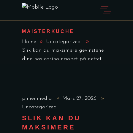
MAISTERKÜCHE
Home
Uncategorized
Slik kan du maksimere gevinstene
dine hos casino naobet på nettet
pinienmedia
März 27, 2026
Uncategorized
SLIK KAN DU
MAKSIMERE