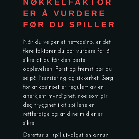
NØKKELFAKTOR
ER Å VURDERE
FØR DU SPILLER
Når du velger et nettcasino, er det
flere faktorer du bør vurdere for å
sikre at du får den beste
opplevelsen. Først og fremst bør du
se på lisensiering og sikkerhet. Sørg
for at casinoet er regulert av en
anerkjent myndighet, noe som gir
deg trygghet i at spillene er
rettferdige og at dine midler er
sikre.
Deretter er spillutvalget en annen