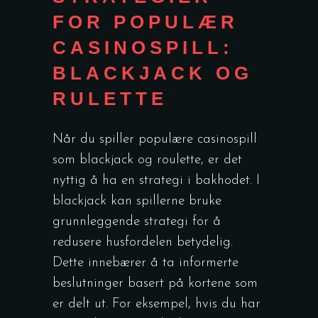
FOR POPULÆR
CASINOSPILL:
BLACKJACK OG
RULETTE
Når du spiller populære casinospill
som blackjack og roulette, er det
nyttig å ha en strategi i bakhodet. I
blackjack kan spillerne bruke
grunnleggende strategi for å
redusere husfordelen betydelig.
Dette innebærer å ta informerte
beslutninger basert på kortene som
er delt ut. For eksempel, hvis du har