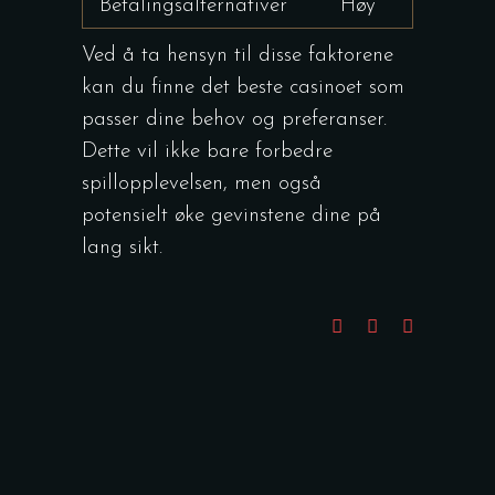
Betalingsalternativer
Høy
Ved å ta hensyn til disse faktorene
kan du finne det beste casinoet som
passer dine behov og preferanser.
Dette vil ikke bare forbedre
spillopplevelsen, men også
potensielt øke gevinstene dine på
lang sikt.