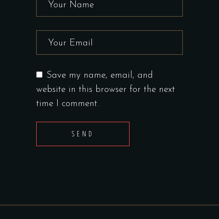
Save my name, email, and
website in this browser for the next
time I comment.
SEND