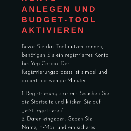
ANLEGEN UND
BUDGET‑TOOL
AKTIVIEREN
Bevor Sie das Tool nutzen können,
benötigen Sie ein registriertes Konto
bei Yep Casino. Der
Registrierungsprozess ist simpel und
dauert nur wenige Minuten.
Registrierung starten: Besuchen Sie
die Startseite und klicken Sie auf
„Jetzt registrieren“.
Daten eingeben: Geben Sie
Name, E‑Mail und ein sicheres