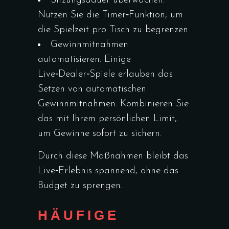
Sitzungsdauer überwachen:
Nutzen Sie die Timer‑Funktion, um
die Spielzeit pro Tisch zu begrenzen.
Gewinnmitnahmen
automatisieren: Einige
Live‑Dealer‑Spiele erlauben das
Setzen von automatischen
Gewinnmitnahmen. Kombinieren Sie
das mit Ihrem persönlichen Limit,
um Gewinne sofort zu sichern.
Durch diese Maßnahmen bleibt das
Live‑Erlebnis spannend, ohne das
Budget zu sprengen.
HÄUFIGE