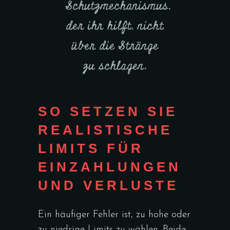
Schutzmechanismus,
der ihr hilft, nicht
über die Stränge
zu schlagen.
SO SETZEN SIE
REALISTISCHE
LIMITS FÜR
EINZAHLUNGEN
UND VERLUSTE
Ein häufiger Fehler ist, zu hohe oder
zu niedrige Limits zu wählen. Beide