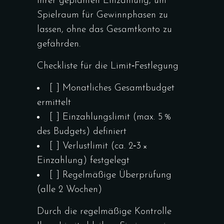
Ihrer geplanten Einzahlung, um
Spielraum für Gewinnphasen zu
lassen, ohne das Gesamtkonto zu
gefährden.
Checkliste für die Limit‑Festlegung
[ ] Monatliches Gesamtbudget
ermittelt
[ ] Einzahlungslimit (max. 5 %
des Budgets) definiert
[ ] Verlustlimit (ca. 2‑3 ×
Einzahlung) festgelegt
[ ] Regelmäßige Überprüfung
(alle 2 Wochen)
Durch die regelmäßige Kontrolle