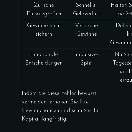
Zu hohe
Schneller
Halten S
Einsatzgrößen
Geldverlust
die 2‑
Gewinne nicht
Verlorene
Defini
sichern
Gewinne
kl
Gewinnm
Emotionale
Impulsives
Nutzen
Entscheidungen
Spiel
Tageszei
um P
einz
Indem Sie diese Fehler bewusst
vermeiden, erhöhen Sie Ihre
Gewinnchancen und schützen Ihr
Kapital langfristig.