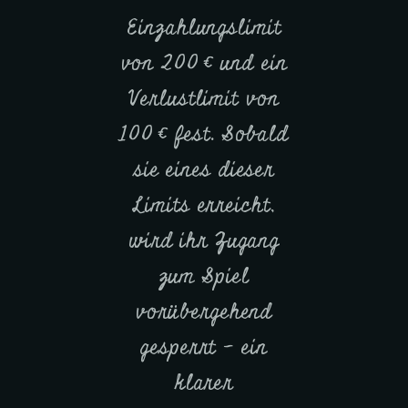
Einzahlungslimit
von 200 € und ein
Verlustlimit von
100 € fest. Sobald
sie eines dieser
Limits erreicht,
wird ihr Zugang
zum Spiel
vorübergehend
gesperrt – ein
klarer