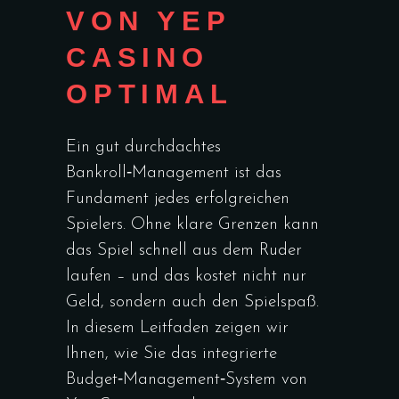
VON YEP
CASINO
OPTIMAL
Ein gut durchdachtes
Bankroll‑Management ist das
Fundament jedes erfolgreichen
Spielers. Ohne klare Grenzen kann
das Spiel schnell aus dem Ruder
laufen – und das kostet nicht nur
Geld, sondern auch den Spielspaß.
In diesem Leitfaden zeigen wir
Ihnen, wie Sie das integrierte
Budget‑Management‑System von