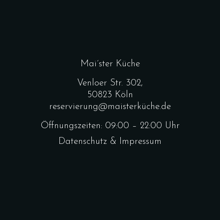
Mai´ster Küche
Venloer Str. 302,
50823 Köln
reservierung@maisterküche.de
Öffnungszeiten: 09:00 – 22:00 Uhr
Datenschutz & Impressum