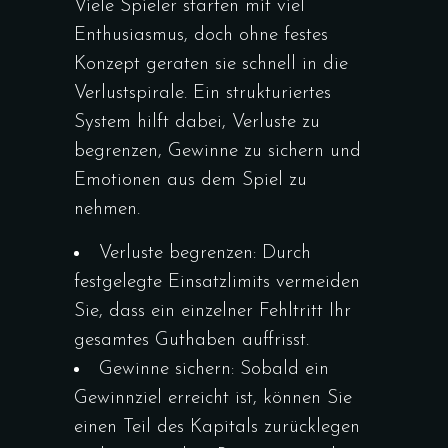
Viele Spieler starten mit viel
Enthusiasmus, doch ohne festes
Konzept geraten sie schnell in die
Verlustspirale. Ein strukturiertes
System hilft dabei, Verluste zu
begrenzen, Gewinne zu sichern und
Emotionen aus dem Spiel zu
nehmen.
Verluste begrenzen: Durch
festgelegte Einsatzlimits vermeiden
Sie, dass ein einzelner Fehltritt Ihr
gesamtes Guthaben auffrisst.
Gewinne sichern: Sobald ein
Gewinnziel erreicht ist, können Sie
einen Teil des Kapitals zurücklegen