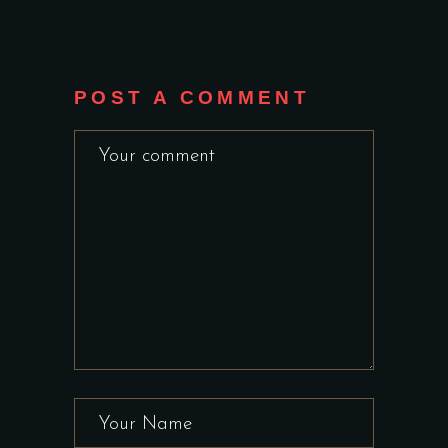
POST A COMMENT