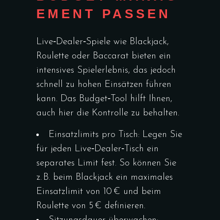
EMENT PASSEN
Live‑Dealer‑Spiele wie Blackjack,
Roulette oder Baccarat bieten ein
intensives Spielerlebnis, das jedoch
schnell zu hohen Einsätzen führen
kann. Das Budget‑Tool hilft Ihnen,
auch hier die Kontrolle zu behalten.
Einsatzlimits pro Tisch: Legen Sie
für jeden Live‑Dealer‑Tisch ein
separates Limit fest. So können Sie
z. B. beim Blackjack ein maximales
Einsatzlimit von 10 € und beim
Roulette von 5 € definieren.