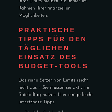
Ihrer Limits bleiben Sie immer im
Rahmen Ihrer finanziellen
Möglichkeiten.
PRAKTISCHE
TIPPS FÜR DEN
TÄGLICHEN
EINSATZ DES
BUDGET‑TOOLS
Das reine Setzen von Limits reicht
nicht aus – Sie müssen sie aktiv im
Spielalltag nutzen. Hier einige leicht
umsetzbare Tipps: