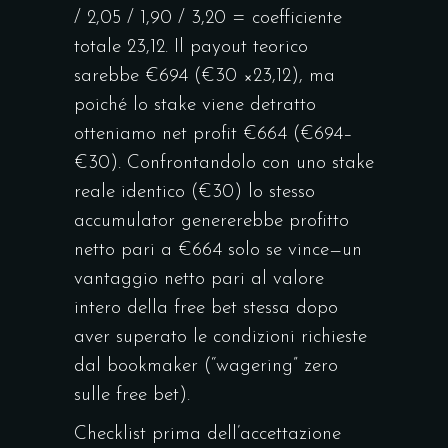
/ 2,05 / 1,90 / 3,20 = coefficiente
totale 23,12. Il payout teorico
sarebbe €694 (€30 ×23,12), ma
poiché lo stake viene detratto
otteniamo net profit €664 (€694–
€30). Confrontandolo con uno stake
reale identico (€30) lo stesso
accumulator genererebbe profitto
netto pari a €664 solo se vince—un
vantaggio netto pari al valore
intero della free bet stessa dopo
aver superato le condizioni richieste
dal bookmaker (“wagering” zero
sulle free bet).
Checklist prima dell’accettazione