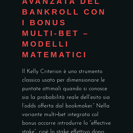
AVANZATA DEL
BANKROLL CON
I BONUS
MULTI‑BET –
MODELLI
MATEMATICI
Il Kelly Criterion è uno strumento
classico usato per dimensionare le
puntate ottimali quando si conosce
sia la probabilità reale dell’esito sia
l’odds offerta dal bookmaker.“ Nella
variante multi‑bet integrata col
bonus occorre introdurre lo “effective
stake”, cioè lo stake effettivo dopo