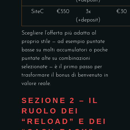
(+deposit)
SiteC
€550
3x
€30
(+deposit)
Scegliere l’offerta più adatta al
proprio stile — ad esempio puntate
basse su molti accumulatori o poche
puntate alte su combinazioni
selezionate — è il primo passo per
trasformare il bonus di benvenuto in
valore reale.
SEZIONE 2 – IL
RUOLO DEI
“RELOAD” E DEI