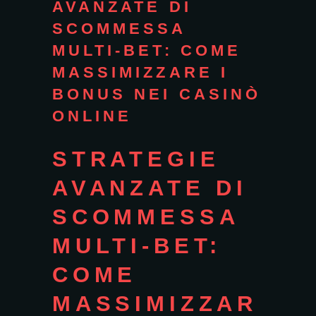
AVANZATE DI
SCOMMESSA
MULTI‑BET: COME
MASSIMIZZARE I
BONUS NEI CASINÒ
ONLINE
STRATEGI​E
AVANZATE DI
SCOMMESSA
MULTI‑BET:
COME
MASSIMIZZAR