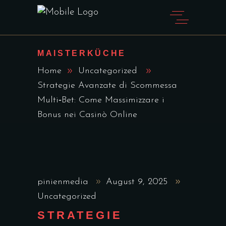
MAISTERKÜCHE
Home
Uncategorized
Strategi​e Avanzate di Scommessa
Multi‑Bet: Come Massimizzare i
Bonus nei Casinò Online
pinienmedia
August 9, 2025
Uncategorized
STRATEGI​E