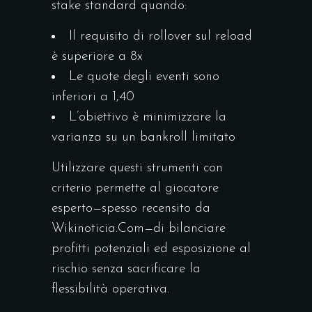
stake standard quando:
Il requisito di rollover sul reload
è superiore a 8x
Le quote degli eventi sono
inferiori a 1,40
L’obiettivo è minimizzare la
varianza su un bankroll limitato
Utilizzare questi strumenti con
criterio permette al giocatore
esperto—spesso recensito da
Wikinoticia.Com—di bilanciare
profitti potenziali ed esposizione al
rischio senza sacrificare la
flessibilità operativa.