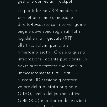
gestione dei reclami jackpot
Le piattaforme CRM moderne
permettono una connessione
diretto‑to‑source con i server game
engine dove sono registrati tutti i
log delle mani giocate (RTP
effettivo, volumi puntate e
timestamp esatti). Grazie a questa
integrazione l’agente può aprire un
ticket automatizzato che compila
immediatamente tutti i dati
rilevanti: ID sessione giocatore,
valore della puntata originale
(€150), livello del jackpot attivo
(€48 000) e lo storico delle azioni