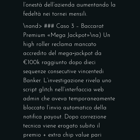
l’onestà dell’azienda aumentando la
fedeltà nei tornei mensili.
\nand> ### Caso 3 – Baccarat
Premium «Mega Jackpot»\na) Un
high roller reclama mancato
accredito del mega‐jackpot da
€100k raggiunto dopo dieci
sequenze consecutive vincentedi
Banker.
L’investigazione rivela uno
script glitch nell’interfaccia web
admin che aveva temporaneamente
bloccato l’invio automatico della
notifica payout.
Dopo correzione
tecnica viene erogato subito il
premio + extra chip value pari