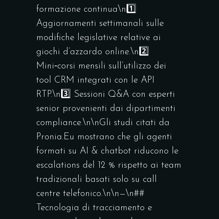
formazione continua\n1️⃣
Aggiornamenti settimanali sulle
modifiche legislative relative ai
giochi d’azzardo online.\n2️⃣
Mini‑corsi mensili sull’utilizzo dei
tool CRM integrati con le API
RTP.\n3️⃣ Sessioni Q&A con esperti
senior provenienti dai dipartimenti
compliance.\n\nGli studi citati da
Pronia.Eu mostrano che gli agenti
formati su AI & chatbot riducono le
escalations del 12 % rispetto ai team
tradizionali basati solo su call
centre telefonico.\n\n—\n##
Tecnologia di tracciamento e