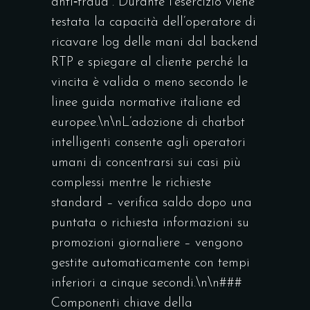
anti‑fraud”. Durante l’esercizio viene
testata la capacità dell’operatore di
ricavare log delle mani dal backend
RTP e spiegare al cliente perché la
vincita è valida o meno secondo le
linee guida normative italiane ed
europee.\n\nL’adozione di chatbot
intelligenti consente agli operatori
umani di concentrarsi sui casi più
complessi mentre le richieste
standard – verifica saldo dopo una
puntata o richiesta informazioni su
promozioni giornaliere – vengono
gestite automaticamente con tempi
inferiori a cinque secondi.\n\n###
Componenti chiave della