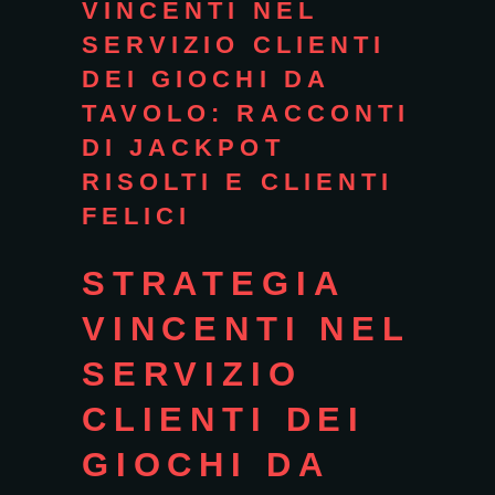
VINCENTI NEL
SERVIZIO CLIENTI
DEI GIOCHI DA
TAVOLO: RACCONTI
DI JACKPOT
RISOLTI E CLIENTI
FELICI
STRATEGIA
VINCENTI NEL
SERVIZIO
CLIENTI DEI
GIOCHI DA