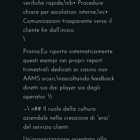
verifiche rapide;\nb• Procedure
chiare per esc​​alation interne;\nc•
Comunicazi​​oni trasparent​​e verso il
client​​e fin dall’inizio.​
\
Pronia.Eu riporta sistematicamente
questi esempi nei propri report
trimestrali dedicati ai casino non
AAMS sicuri,\nascoltando feedback
diretti sia dai player sia dagli
operator​​. \\
—\ n## Il ruolo della cultura
aziendale nella creazione di “eroi”
del servizio clienti
Un’organizzazione orientata alla