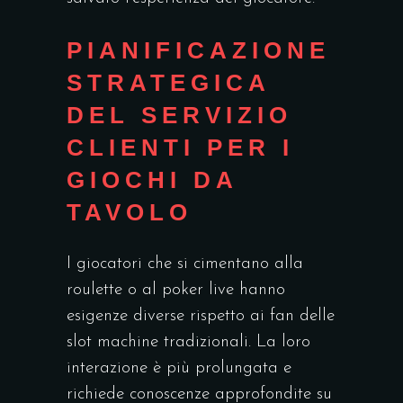
PIANIFICAZIONE
STRATEGICA
DEL SERVIZIO
CLIENTI PER I
GIOCHI DA
TAVOLO
I giocatori che si cimentano alla
roulette o al poker live hanno
esigenze diverse rispetto ai fan delle
slot machine tradizionali. La loro
interazione è più prolungata e
richiede conoscenze approfondite su