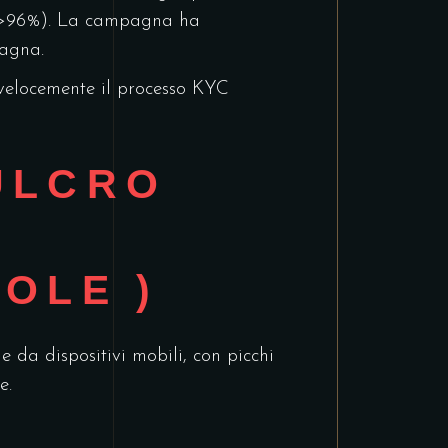
P (>96%). La campagna ha
pagna.
velocemente il processo KYC
ULCRO
ROLE )
 da dispositivi mobili, con picchi
e.