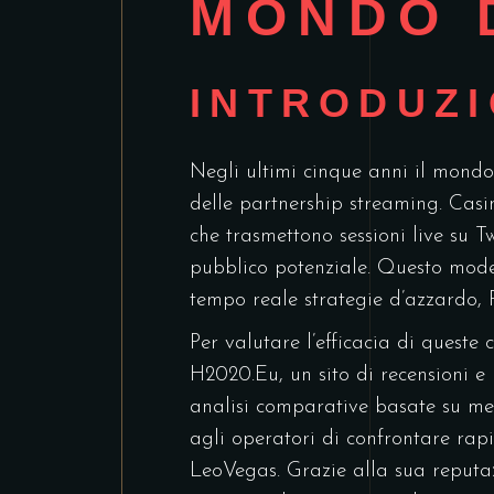
MONDO 
INTRODUZIO
Negli ultimi cinque anni il mondo
delle partnership streaming. Casi
che trasmettono sessioni live su 
pubblico potenziale. Questo model
tempo reale strategie d’azzardo, R
Per valutare l’efficacia di quest
H2020.Eu, un sito di recensioni e 
analisi comparative basate su metr
agli operatori di confrontare ra
LeoVegas. Grazie alla sua reputaz