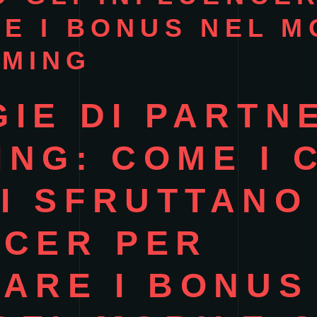
E I BONUS NEL 
AMING
IE DI PARTN
NG: COME I 
I SFRUTTANO
NCER PER
ARE I BONUS