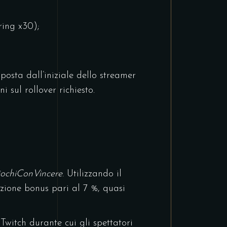
ring x30);
osta dall’iniziale dello streamer
 sul rollover richiesto.
ochiConVincere
. Utilizzando il
zione bonus pari al 7 %, quasi
witch durante cui gli spettatori