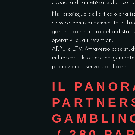
capacità di sintetizzare dati comple
Nel prosieguo dell’articolo anali
classico bonus di benvenuto al fre
gaming come fulcro della distribuzi
operativi quali retention,
ARPU e LTV. Attraverso case stud
influencer TikTok che ha generato
promozionali senza sacrificare la 
IL PANO
PARTNER
GAMBLING
( 280 PA