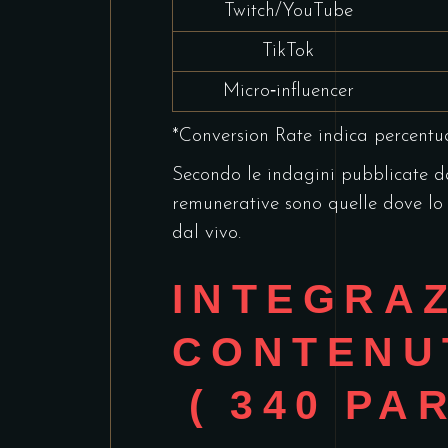
Twitch/YouTube
TikTok
Micro‑influencer
*Conversion Rate indica percentu
Secondo le indagini pubblicate d
remunerative sono quelle dove lo 
dal vivo.
INTEGRAZ
CONTENUT
( 340 PA