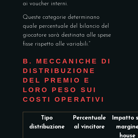
ai voucher interni.
Queste categorie determinano
quale percentuale del bilancio del
giocatore sarà destinata alle spese
fisse rispetto alle variabili.“
B. MECCANICHE DI
DISTRIBUZIONE
DEL PREMIO E
LORO PESO SUI
COSTI OPERATIVI
Tipo
Percentuale
Impatto s
distribuzione
al vincitore
margin
house