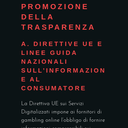
PROMOZIONE
DELLA
TRASPARENZA
A. DIRETTIVE UE E
LINEE GUIDA
NAZIONALI
SULL’INFORMAZION
E AL
CONSUMATORE
La Direttiva UE sui Servizi
Digitalizzati impone ai fornitori di
gambling online l’obbligo di fornire