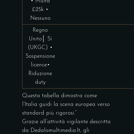
• Multa
£25k •
Nessuno
Regno
Unito│ Sì
(UKGC) •
Sospensione
licence•
Riduzione
duty
Questa tabella dimostra come
l’Italia guidi la scena europea verso
standard più rigorosi.“
Grazie all’attività vigilante descritta
da Dedalomultimedia.It, gli