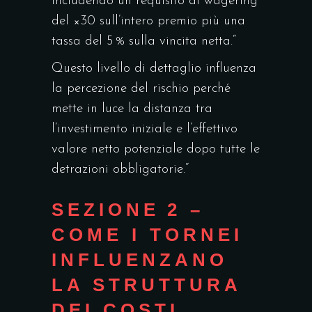
includendo un requisito di wagering
del ×30 sull’intero premio più una
tassa del 5 % sulla vincita netta.“
Questo livello di dettaglio influenza
la percezione del rischio perché
mette in luce la distanza tra
l’investimento iniziale e l’effettivo
valore netto potenziale dopo tutte le
detrazioni obbligatorie.“
SEZIONE 2 –
COME I TORNEI
INFLUENZANO
LA STRUTTURA
DEI COSTI