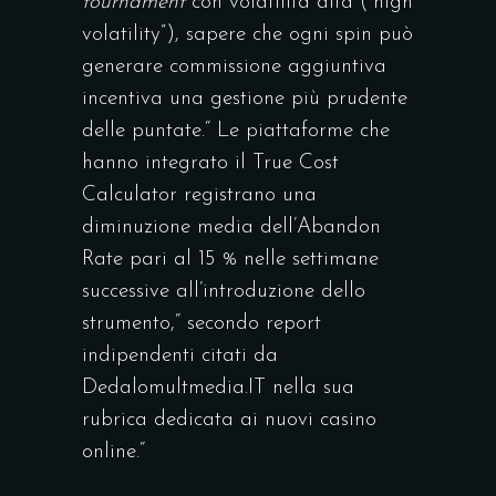
tournament
con volatilità alta (“high
volatility”), sapere che ogni spin può
generare commissione aggiuntiva
incentiva una gestione più prudente
delle puntate.“ Le piattaforme che
hanno integrato il True Cost
Calculator registrano una
diminuzione media dell’Abandon
Rate pari al ­15 % nelle settimane
successive all’introduzione dello
strumento,“ secondo report
indipendenti citati da
Dedalomultmedia.IT nella sua
rubrica dedicata ai nuovi casino
online.“