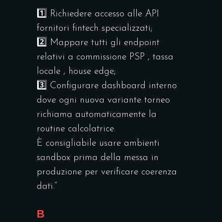
1️⃣ Richiedere accesso alle API
fornitori fintech specializzati;
2️⃣ Mappare tutti gli endpoint
relativi a commissione PSP , tassa
locale , house edge;
3️⃣ Configurare dashboard interno
dove ogni nuova variante torneo
richiama automaticamente la
routine calcolatrice.
È consigliabile usare ambienti
sandbox prima della messa in
produzione per verificare coerenza
dati.“
B