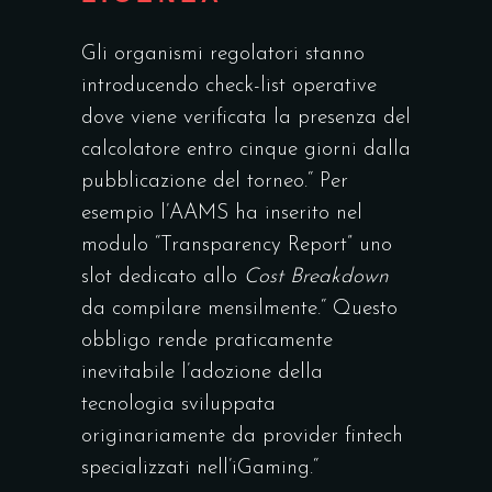
Gli organismi regolatori stanno
introducendo check-list operative
dove viene verificata la presenza del
calcolatore entro cinque giorni dalla
pubblicazione del torneo.“ Per
esempio l’AAMS ha inserito nel
modulo “Transparency Report” uno
slot dedicato allo
Cost Breakdown
da compilare mensilmente.“ Questo
obbligo rende praticamente
inevitabile l’adozione della
tecnologia sviluppata
originariamente da provider fintech
specializzati nell’iGaming.“