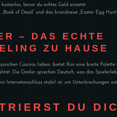
kostenlos, bevor du echtes Geld einsetzt.
, „Book of Dead“ und das brandneue „Easter Egg Hunt“ 
ER – DAS ECHTE
ELING ZU HAUSE
hysischen Casinos lieben, bietet Xon eine breite Palette
ität. Die Dealer sprechen Deutsch, was das Spielerleb
in Internetanschluss stabil ist, um Unterbrechungen w
TRIERST DU DI