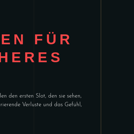
DEN FÜR
CHERES
n den ersten Slot, den sie sehen,
trierende Verluste und das Gefühl,