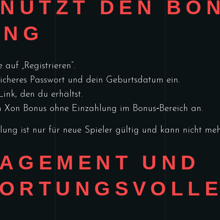
 NUTZT DEN BO
UNG
 auf „Registrieren“.
sicheres Passwort und dein Geburtsdatum ein.
ink, den du erhältst.
n Xon Bonus ohne Einzahlung im Bonus‑Bereich an.
ng ist nur für neue Spieler gültig und kann nicht me
AGEMENT UND
ORTUNGSVOLL