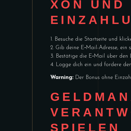
XON UND
EINZAHL
Besuche die Startseite und klicke
Gib deine E‑Mail-Adresse, ein 
Bestätige die E‑Mail über den L
Logge dich ein und fordere de
Warning:
Der Bonus ohne Einzahlu
GELDMAN
VERANTW
SPIELEN