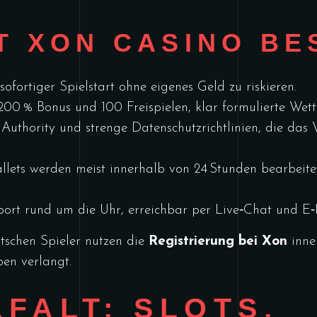
T XON CASINO B
fortiger Spielstart ohne eigenes Geld zu riskieren.
00 % Bonus und 100 Freispielen, klar formulierte Wet
uthority und strenge Datenschutzrichtlinien, die das 
lets werden meist innerhalb von 24 Stunden bearbeite
ort rund um die Uhr, erreichbar per Live‑Chat und E‑
tschen Spieler nutzen die
Registrierung bei Xon
inne
en verlangt.
LFALT: SLOTS,