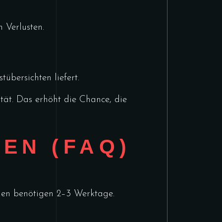
 Verlusten.
tübersichten liefert.
ität. Das erhöht die Chance, die
EN (FAQ)
gen benötigen 2–3 Werktage.