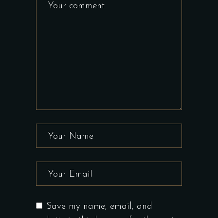
Save my name, email, and