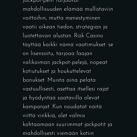
Jackpot-pelit tarjoavat
mahdollisuuden elämää mullistaviin
voittoihin, mutta menestyminen
vaatii oikean tiedon, strategian ja
luotettavan alustan. Rizk Casino
täyttää kaikki nämä vaatimukset: se
on lisensoitu, tarjoaa laajan
valikoiman jackpot-pelejä, nopeat
kotiutukset ja houkuttelevat
bonukset. Muista aina pelata
vastuullisesti, asettaa itsellesi rajat
ja hyödyntää saatavilla olevat
kampanjat. Kun noudatat näitä
viittä vinkkiä, olet valmis
kohtaamaan suurimmat jackpotit ja
mahdollisesti viemään kotiin