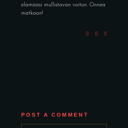
elämääsi mullistavan voiton. Onnea
matkaan!
POST A COMMENT