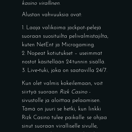
kasino virallinen
.
Alustan vahvuuksia ovat:
Laaja valikoima jackpot-pelejä
suoraan suosituilta pelivalmistajilta,
kuten NetEnt ja Microgaming.
Nopeat kotiutukset – useimmat
nostot käsitellään 24 tunnin sisällä.
Live‑tuki, joka on saatavilla 24/7.
Kun olet valmis kokeilemaan, voit
siirtyä suoraan
Rizk Casino
-
sivustolle ja aloittaa pelaamisen.
Tämä on juuri se hetki, kun linkki
Rizk Casino
tulee paikalle: se ohjaa
sinut suoraan viralliselle sivulle,