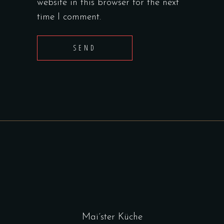
website in this browser for the next
time I comment.
SEND
Mai´ster Küche