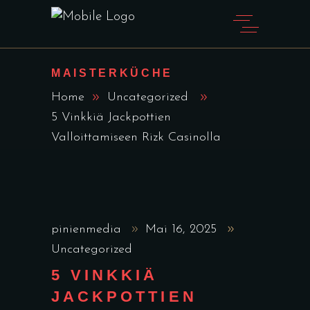
MAISTERKÜCHE
Home
Uncategorized
5 Vinkkiä Jackpottien
Valloittamiseen Rizk Casinolla
pinienmedia
Mai 16, 2025
Uncategorized
5 VINKKIÄ
JACKPOTTIEN