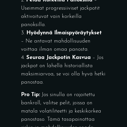
Pelaa Korkeilla Panoksilla
–
Useimmat progressiiviset jackpotit
aktivoituvat vain korkeilla
panoksilla.
Hyödynnä Ilmaispyöräytykset
– Ne antavat mahdollisuuden
voittaa ilman omaa panosta.
Seuraa Jackpotin Kasvua
– Jos
jackpot on lähellä historiallista
maksimiarvoa, se voi olla hyvä hetki
panostaa.
Pro Tip:
Jos sinulla on rajoitettu
bankroll, valitse pelit, joissa on
matala volatiliteetti ja keskikorkea
panostaso. Tämä tasapainottaa