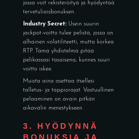
jossa voit rekisteröityä ja hyödyntää
tervetuliaisbonuksen.
Industry Secret:
Usein suurin
jackpot-voitto tulee pelistä, jossa on
alhainen volatiliteetti, mutta korkea
RTP. Tämä yhdistelmä pitää
pelikassasi tasaisena, kunnes suuri
voitto iskee.
Muista aina asettaa itsellesi
talletus- ja tappiorajat. Vastuullinen
pelaaminen on avain pitkän
aikavälin menestykseen.
3. HYÖDYNNÄ
BONUKSIA JA