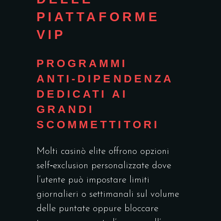
PIATTAFORME
VIP
PROGRAMMI
ANTI‑DIPENDENZA
DEDICATI AI
GRANDI
SCOMMETTITORI
Molti casinò elite offrono opzioni
self‑exclusion personalizzate dove
l’utente può impostare limiti
giornalieri o settimanali sul volume
delle puntate oppure bloccare