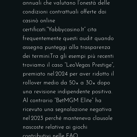
annuali che valutano l’onestà delle
condizioni contrattuali offerte dai
casinò online
certificati.“Yabbycasino.It” cita
frequentemente questi audit quando
assegna punteggi alla trasparenza
dei termini.Tra gli esempi più recenti
troviamo il caso “LeoVegas Prestige”,
premiato nel 2024 per aver ridotto il
rollover medio da 50× a 30× dopo
una revisione indipendente positiva.​
Al contrario “BetMGM Elite” ha
ricevuto una segnalazione negativa
nel 2023 perché manteneva clausole
nascoste relative ai giochi
contributivi nelle FAQ.​