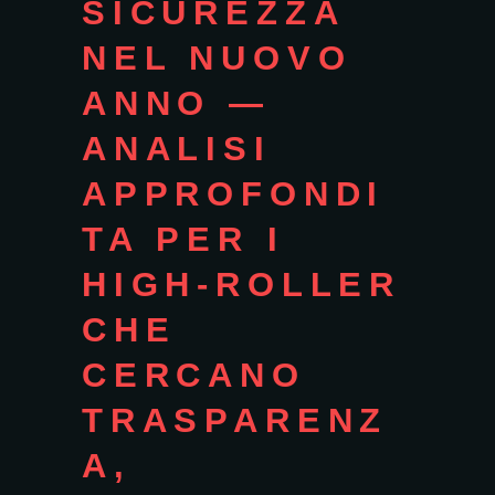
SICUREZZA
NEL NUOVO
ANNO —
ANALISI
APPROFONDI
TA PER I
HIGH‑ROLLER
CHE
CERCANO
TRASPARENZ
A,