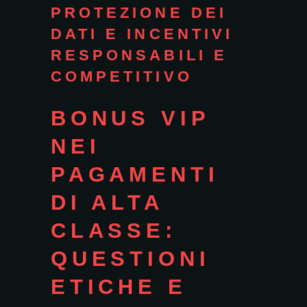
PROTEZIONE DEI
DATI E INCENTIVI
RESPONSABILI E
COMPETITIVO
BONUS VIP
NEI
PAGAMENTI
DI ALTA
CLASSE:
QUESTIONI
ETICHE E