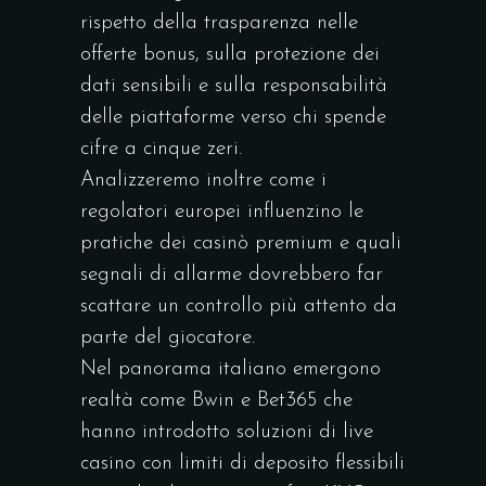
rispetto della trasparenza nelle
offerte bonus, sulla protezione dei
dati sensibili e sulla responsabilità
delle piattaforme verso chi spende
cifre a cinque zeri.
Analizzeremo inoltre come i
regolatori europei influenzino le
pratiche dei casinò premium e quali
segnali di allarme dovrebbero far
scattare un controllo più attento da
parte del giocatore.
Nel panorama italiano emergono
realtà come Bwin e Bet365 che
hanno introdotto soluzioni di live
casino con limiti di deposito flessibili