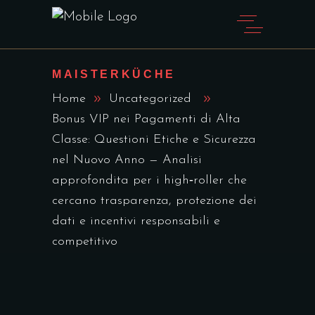
MAISTERKÜCHE
Home
Uncategorized
Bonus VIP nei Pagamenti di Alta
Classe: Questioni Etiche e Sicurezza
nel Nuovo Anno — Analisi
approfondita per i high‑roller che
cercano trasparenza, protezione dei
dati e incentivi responsabili e
competitivo