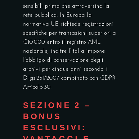
sensibili prima che attraversino la
rete pubblica. In Europa la
normativa UE richiede registrazioni
specifiche per transazioni superiori a
€10 000 entro il registro AML
nazionale; inoltre l’Italia impone
l’obbligo di conservazione degli
archivi per cinque anni secondo il
D.lgs 231/2007 combinato con GDPR
Articolo 30.
SEZIONE 2 –
BONUS
ESCLUSIVI:
VANTAGGI E