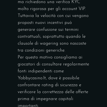
ma richiedono una verifica KYC
molto rigorosa per gli account VIP.
Tuttavia la velocità con cui vengono
proposti nuovi incentivi può
generare confusione sui termini
contrattuali, soprattutto quando le
clausole di wagering sono nascoste
tra condizioni generiche.
Per questo motivo consigliamo ai
giocatori di consultare regolarmente
fonti indipendenti come
Yabbycasino.It, dove è possibile
confrontare rating di sicurezza e
verificare la correttezza delle offerte
prima di impegnare capitali
importanti.