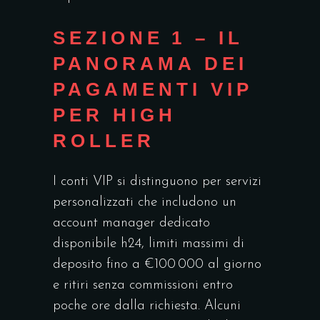
SEZIONE 1 – IL
PANORAMA DEI
PAGAMENTI VIP
PER HIGH
ROLLER
I conti VIP si distinguono per servizi
personalizzati che includono un
account manager dedicato
disponibile h24, limiti massimi di
deposito fino a €100 000 al giorno
e ritiri senza commissioni entro
poche ore dalla richiesta. Alcuni