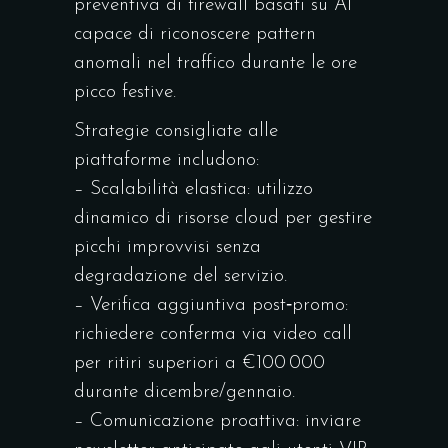
preventiva di firewall basati su AI
capace di riconoscere pattern
anomali nel traffico durante le ore
picco festive.​
Strategie consigliate alle
piattaforme includono:
– Scalabilità elastica: utilizzo
dinamico di risorse cloud per gestire
picchi improvvisi senza
degradazione del servizio.
– Verifica aggiuntiva post‑promo:
richiedere conferma via video call
per ritiri superiori a €100 000
durante dicembre/gennaio.
– Comunicazione proattiva: inviare