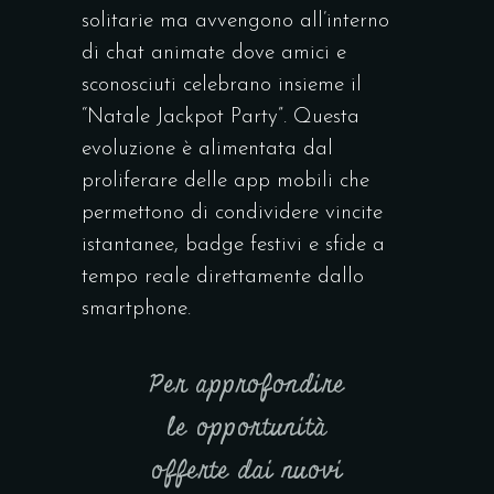
solitarie ma avvengono all’interno
di chat animate dove amici e
sconosciuti celebrano insieme il
“Natale Jackpot Party”. Questa
evoluzione è alimentata dal
proliferare delle app mobili che
permettono di condividere vincite
istantanee, badge festivi e sfide a
tempo reale direttamente dallo
smartphone.
Per approfondire
le opportunità
offerte dai nuovi