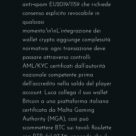
anti‑spam EU2019/1159 che richiede
consenso esplicito revocabile in
qualsiasi
momento.\n\nL’integrazione dei
wallet crypto aggiunge complessità
normativa: ogni transazione deve
passare attraverso controlli
AML/KYC certificati dall’autorità
nazionale competente prima
dell’accredito nella saldo del player
account. Luca collega il suo wallet
Bitcoin a una piattaforma italiana
certificata da Malta Gaming
Authority (MGA); così può
scommettere BTC sui tavoli Roulette