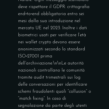
deve rispettare il GDPR: crittografia
end‑to‑end obbligatoria entro sei
mesi dalla sua introduzione nel
mercato UE nel 2023. Inoltre i dati
biometrici usati per verificare l’età
nei wallet crypto devono essere
anonimizzati secondo lo standard
ISO‑27001 prima
dell’archiviazione.\n\nLe autorità
nazionali controllano le comunità
tramite audit trimestrali sui log
delle conversazioni per identificare
schemi fraudolenti quali “collusion” o
“match fixing”. In caso di
segnalazione da parte degli utenti