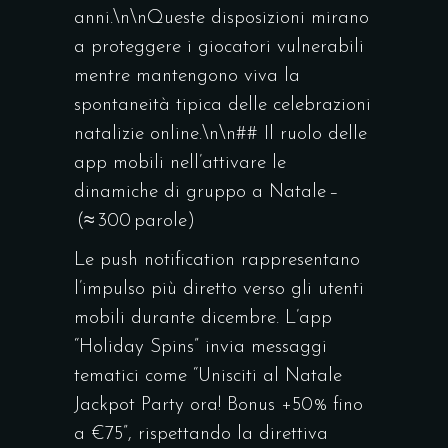
anni.\n\nQueste disposizioni mirano
a proteggere i giocatori vulnerabili
mentre mantengono viva la
spontaneità tipica delle celebrazioni
natalizie online.\n\n## Il ruolo delle
app mobili nell’attivare le
dinamiche di gruppo a Natale –
(≈ 300 parole)
Le push notification rappresentano
l’impulso più diretto verso gli utenti
mobili durante dicembre. L’app
“Holiday Spins” invia messaggi
tematici come “Unisciti al Natale
Jackpot Party ora! Bonus +50% fino
a €75”, rispettando la direttiva