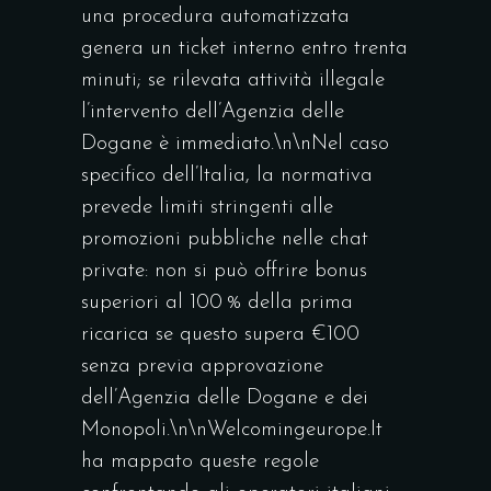
una procedura automatizzata
genera un ticket interno entro trenta
minuti; se rilevata attività illegale
l’intervento dell’Agenzia delle
Dogane è immediato.\n\nNel caso
specifico dell’Italia, la normativa
prevede limiti stringenti alle
promozioni pubbliche nelle chat
private: non si può offrire bonus
superiori al 100 % della prima
ricarica se questo supera €100
senza previa approvazione
dell’Agenzia delle Dogane e dei
Monopoli.\n\nWelcomingeurope.It
ha mappato queste regole