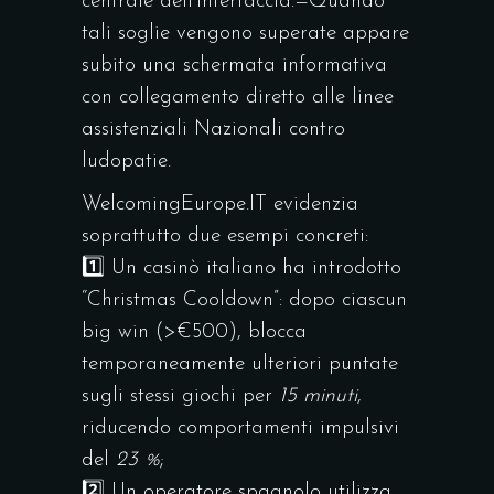
centrale dell’interfaccia.—Quando
tali soglie vengono superate appare
subito una schermata informativa
con collegamento diretto alle linee
assistenziali Nazionali contro
ludopatie.
WelcomingEurope.IT evidenzia
soprattutto due esempi concreti:
1️⃣ Un casinò italiano ha introdotto
“Christmas Cooldown”: dopo ciascun
big win (>€500), blocca
temporaneamente ulteriori puntate
sugli stessi giochi per
15 minuti
,
riducendo comportamenti impulsivi
del
23 %
;
2️⃣ Un operatore spagnolo utilizza