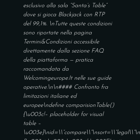
esclusivo alla sala “Santa’s Table”
dove si gioca Blackjack con RTP
del 99,1%. \nTutte queste condizioni
sono riportate nella pagina
Termini&Condizioni accessibile
direttamente dalla sezione FAQ
della piattaforma — pratica
raccomandata da
Welcomingeurope.It nelle sue guide
operative.\n\n#### Confronto fra
limitazioni italiane ed
europee\ndefine comparisionTable()
{\u003c!– placeholder for visual
table –
\u003e}\nid=\\“compare\\“\nsort=\\“legal\\“\