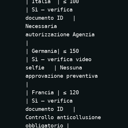
| Italia  | ≤ 100                    
| Sì – verifica 
documento ID   | 
Necessaria 
autorizzazione Agenzia      
|

| Germania| ≤ 150                    
| Sì – verifica video 
selfie   | Nessuna 
approvazione preventiva        
|

| Francia | ≤ 120                    
| Sì – verifica 
documento ID   | 
Controllo anticollusione 