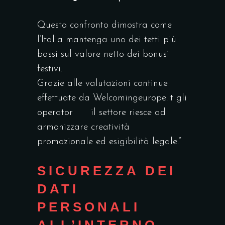
Questo confronto dimostra come
l’Italia mantenga uno dei tetti più
bassi sul valore netto dei bon​usi
festivi.​
Grazie alle valutazioni continue
effettuate da Welcomingeurope.It gli
operator​⁠⁠⁠​​⁠ ​⁠⁠⁠​​ ⁠‍⁢⁣⁢‌‍ ‌‌ ‌‏⁣⁢‌‌ ‌⁣⁣‌‏‍‌ ‎il settore riesce ad
armonizzare creatività
promozionale ed esigibilità legale.”
SICUREZZA DEI
DATI
PERSONALI