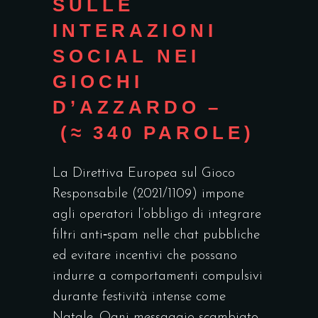
SULLE
INTERAZIONI
SOCIAL NEI
GIOCHI
D’AZZARDO –
(≈ 340 PAROLE)
La Direttiva Europea sul Gioco
Responsabile (2021/1109) impone
agli operatori l’obbligo di integrare
filtri anti‑spam nelle chat pubbliche
ed evitare incentivi che possano
indurre a comportamenti compulsivi
durante festività intense come
Natale. Ogni messaggio scambiato