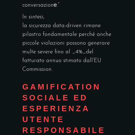
conversazionе.“
In sintesi,
la sicurezza data-driven rimane
pilastro fondamentale perché anche
piccole violazioni possono generare
multe severe fino al _4%_del
fatturato annuo stimato dall’EU
Commission.
GAMIFICATION
SOCIALE ED
ESPERIENZA
UTENTE
RESPONSABILE