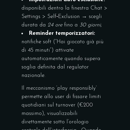
disponibili dentro la finestra Chat >
Settings > Self‑Exclusion → scegli
durata da
24 ore
fino a
30 giorni
;
Reminder temporizzatori:
notifiche soft (“Hai giocato già più
di ​45 minuti”) attivate
automaticamente quando supera
soglia definita dal regulator
nazionale.
Il meccanismo ‘play responsibly’
permette allo user di fissare limiti
quotidiani sul turnover (€200
massimo), visualizzabili
direttamente sotto l’orologio