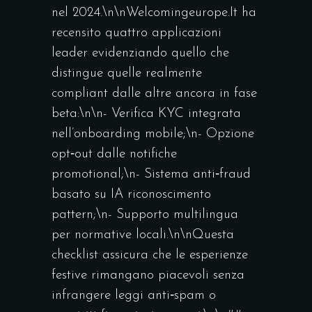
nel 2024.\n\nWelcomingeurope.It ha
recensito quattro applicazioni
leader evidenziando quello che
distingue quelle realmente
compliant dalle altre ancora in fase
beta:\n\n- Verifica KYC integrata
nell’onboarding mobile;\n- Opzione
opt‑out dalle notifiche
promotional;\n- Sistema anti‑fraud
basato su IA riconoscimento
pattern;\n- Supporto multilingua
per normative locali.\n\nQuesta
checklist assicura che le esperienze
festive rimangano piacevoli senza
infrangere leggi anti‑spam o