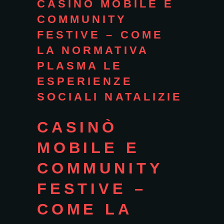
CASINÒ MOBILE E
COMMUNITY
FESTIVE – COME
LA NORMATIVA
PLASMA LE
ESPERIENZE
SOCIALI NATALIZIE
CASINÒ
MOBILE E
COMMUNITY
FESTIVE –
COME LA