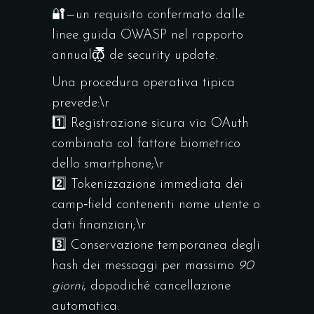
🔐 — un requisito confermato dalle
linee guida OWASP nel rapporto
annual​ᾱ̣̣̭̀̀̇́̀̓͂̃̈͛̊́̈̂͗̌̆́̀̓̉̃̿̍́̚𐑕 de security update.
Una procedura operativa tipica
prevede:\r
1️⃣ Registrazione sicura via OAuth
combinata col fattore biometrico
dello smartphone;\r
2️⃣ Tokenizzazione immediata dei
camp‐field contenenti nome utente o
dati finanziari;\r
3️⃣ Conservazione temporanea degli
hash dei messaggi per massimo
90
giorni
, dopodiché cancellazione
automatica.