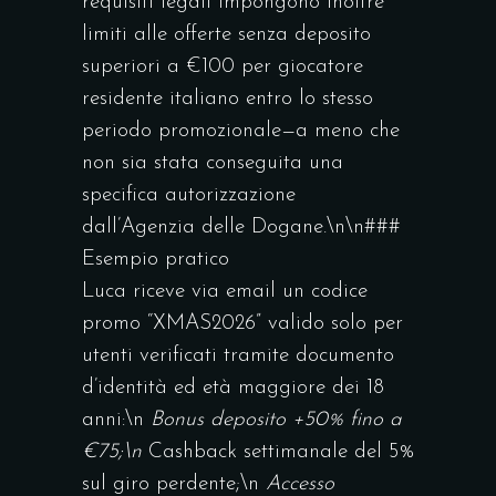
requisiti legali impongono inoltre
limiti alle offerte senza deposito
superiori a €100 per giocatore
residente italiano entro lo stesso
periodo promozionale—a meno che
non sia stata conseguita una
specifica autorizzazione
dall’Agenzia delle Dogane.\n\n###
Esempio pratico
Luca riceve via email un codice
promo “XMAS2026” valido solo per
utenti verificati tramite documento
d’identità ed età maggiore dei 18
anni:\n
Bonus deposito +50% fino a
€75;\n
Cashback settimanale del 5%
sul giro perdente;\n
Accesso