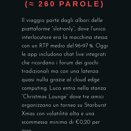
(≈ 260 PAROLE)
Il viaggio parte dagli albori delle
piattaforme “slot‑only”, dove l’unico
interlocutore era la macchina stessa
con un RTP medio del 96‑97 %. Oggi
le app includono chat live integrati
che ricordano i forum dei giochi
tradizionali ma con una latenza
quasi nulla grazie al cloud edge
computing. Luca entra nella stanza
“Christmas Lounge” dove tre amici
organizzano un torneo su Starburst
Xmas con volatilità alta e una
scommessa minima di €0,20 per
giro.