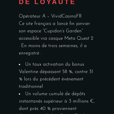
DE LOYAUTÉ
Opérateur A – VividCasinoFR
Ce site français a lancé fin janvier
son espace “Cupidon’s Garden”
accessible via casque Meta Quest 2
. En moins de trois semaines, il a
enregistré :
Un taux activation du bonus
Valentine dépassant 58 %, contre 31
% lors du précédent événement
traditionnel
Un volume cumulé de dépôts
instantanés supérieur à 3 millions €,
dont près 40 % proviennent