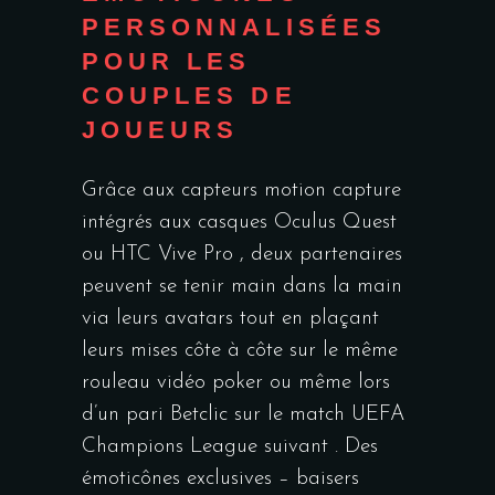
PERSONNALISÉES
POUR LES
COUPLES DE
JOUEURS
Grâce aux capteurs motion capture
intégrés aux casques Oculus Quest
ou HTC Vive Pro , deux partenaires
peuvent se tenir main dans la main
via leurs avatars tout en plaçant
leurs mises côte à côte sur le même
rouleau vidéo poker ou même lors
d’un pari Betclic sur le match UEFA
Champions League suivant . Des
émoticônes exclusives – baisers