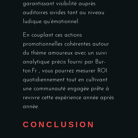
garantissant visibilité auprès
auditoires avides tant au niveau
ludique qu’émotionnel.
En couplant ces actions
promotionnelles cohérentes autour
du thème amoureux avec un suivi
analytique précis fourni par Bur­
ton.Fr , vous pourrez mesurer ROI
quotidiennement tout en cultivant
une communauté engagée prête à
revivre cette expérience année après
année.
CONCLUSION