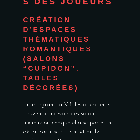
S DES JOUEURS
CRÉATION
D’ESPACES
THÉMATIQUES
ROMANTIQUES
(SALONS
“CUPIDON”,
TABLES
DÉCORÉES)
En intégrant la VR, les opérateurs
peuvent concevoir des salons
luxueux où chaque chaise porte un
détail cœur scintillant et où le