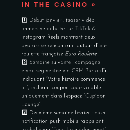
IN THE CASINO »
1️⃣ Début janvier : teaser vidéo
immersive diffusée sur TikTok &
Instagram Reels montrant deux
avatars se rencontrant autour d’une
roulette française
Euro Roulette
.
2️⃣ Semaine suivante : campagne
email segmentée via CRM Burton.Fr
indiquant “Votre histoire commence
ici”, incluant coupon code valable
uniquement dans l’espace “Cupidon
Lounge”.
3️⃣ Deuxième semaine février : push
notification push mobile rappelant
le challenge “Find the hidden heart”