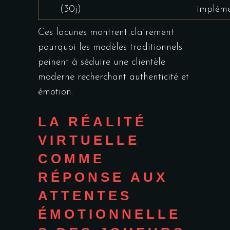
(30j)
impléme
Ces lacunes montrent clairement
pourquoi les modèles traditionnels
peinent à séduire une clientèle
moderne recherchant authenticité et
émotion.
LA RÉALITÉ
VIRTUELLE
COMME
RÉPONSE AUX
ATTENTES
ÉMOTIONNELLE