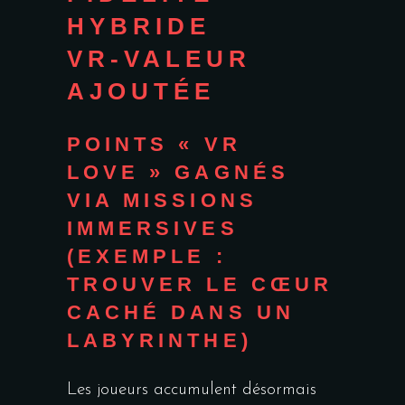
HYBRIDE
VR‑VALEUR
AJOUTÉE
POINTS « VR
LOVE » GAGNÉS
VIA MISSIONS
IMMERSIVES
(EXEMPLE :
TROUVER LE CŒUR
CACHÉ DANS UN
LABYRINTHE)
Les joueurs accumulent désormais