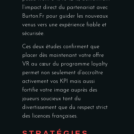
l’impact direct du partenariat avec
Burton.Fr pour guider les nouveaux
venus vers une expérience fiable et
sécurisée.
Ces deux études confirment que
placer dès maintenant votre offre
VR au cœur du programme loyalty
permet non seulement d’accroître
activement vos KPI mais aussi
fortifie votre image auprès des
joueurs soucieux tant du
divertissement que du respect strict
des licences françaises.
STRATÉGIES