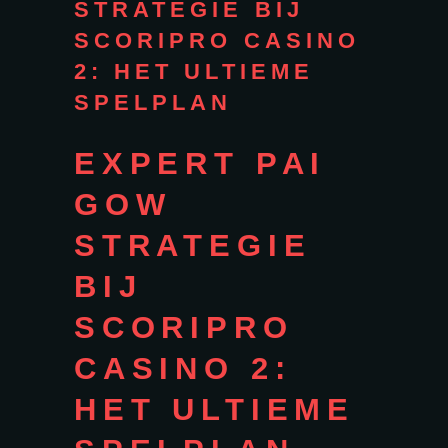
STRATEGIE BIJ
SCORIPRO CASINO
2: HET ULTIEME
SPELPLAN
EXPERT PAI
GOW
STRATEGIE
BIJ
SCORIPRO
CASINO 2:
HET ULTIEME