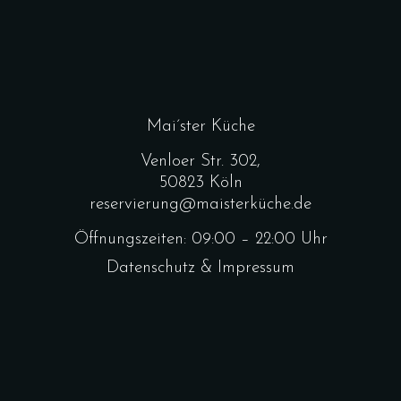
Mai´ster Küche
Venloer Str. 302,
50823 Köln
reservierung@maisterküche.de
Öffnungszeiten: 09:00 – 22:00 Uhr
Datenschutz & Impressum