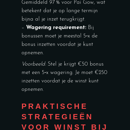
Gemiddeld 97 % voor Pai Gow, wat
betekent dat je op lange termijn
bijna al je inzet terugkrijgt.
–
Wagering requirement:
Bij
bonussen moet je meestal 5‑x de
bonus inzetten voordat je kunt
opnemen.
Voorbeeld:
Stel je krijgt €50 bonus
met een 5‑x wagering. Je moet €250
inzetten voordat je de winst kunt
opnemen.
PRAKTISCHE
STRATEGIEËN
VOOR WINST BIJ