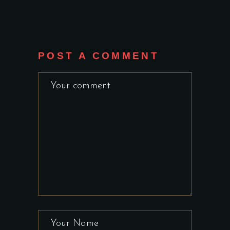
POST A COMMENT