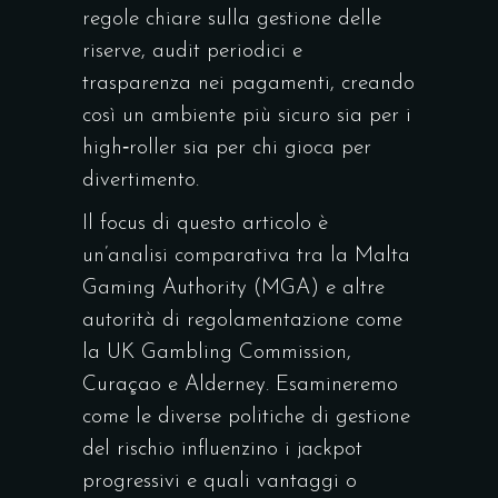
regole chiare sulla gestione delle
riserve, audit periodici e
trasparenza nei pagamenti, creando
così un ambiente più sicuro sia per i
high‑roller sia per chi gioca per
divertimento.
Il focus di questo articolo è
un’analisi comparativa tra la Malta
Gaming Authority (MGA) e altre
autorità di regolamentazione come
la UK Gambling Commission,
Curaçao e Alderney. Esamineremo
come le diverse politiche di gestione
del rischio influenzino i jackpot
progressivi e quali vantaggi o