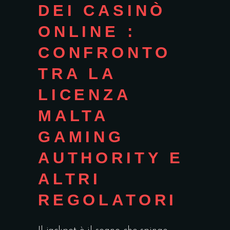
DEI CASINÒ
ONLINE :
CONFRONTO
TRA LA
LICENZA
MALTA
GAMING
AUTHORITY E
ALTRI
REGOLATORI