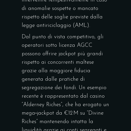
intervenire tempestivamente in caso
di anomalie sospette o mancato
rispetto delle soglie previste dalla
legge antiriciclaggio (AML).
Dal punto di vista competitivo, gli
operatori sotto licenza AGCC
possono offrire jackpot più grandi
rispetto ai concorrenti maltese
grazie alla maggiore fiducia
generata dalle pratiche di
segregazione dei fondi. Un esempio
recente è rappresentato dal casino
“Alderney Riches”, che ha erogato un
mega‑jackpot da €12 M su “Divine
Riches” mantenendo intatta la
liquidità grazie ai conti segregati e