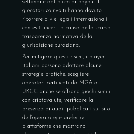
settimane dal picco di payout. I
giocatori coinvolti hanno dovuto
ricorrere a vie legali internazionali
con esiti incerti a causa della scarsa
trasparenza normativa della
giurisdizione curaziana.
Per mitigare questi rischi, i player
italiani possono adottare alcune
strategie pratiche: scegliere
operatori certificati da MGA o
UKGC anche se offrono giochi simili
con criptovalute; verificare la
presenza di audit pubblicati sul sito
dell’operatore; e preferire
piattaforme che mostrano