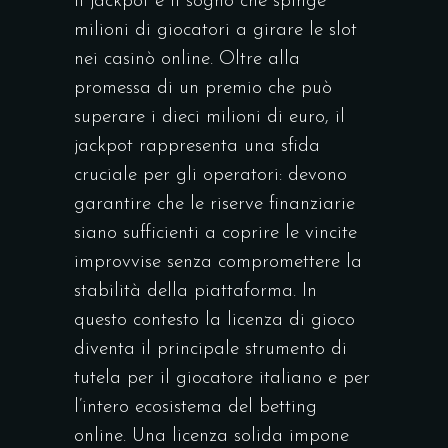
Il jackpot è il sogno che spinge
milioni di giocatori a girare le slot
nei casinò online. Oltre alla
promessa di un premio che può
superare i dieci milioni di euro, il
jackpot rappresenta una sfida
cruciale per gli operatori: devono
garantire che le riserve finanziarie
siano sufficienti a coprire le vincite
improvvise senza compromettere la
stabilità della piattaforma. In
questo contesto la licenza di gioco
diventa il principale strumento di
tutela per il giocatore italiano e per
l’intero ecosistema del betting
online. Una licenza solida impone