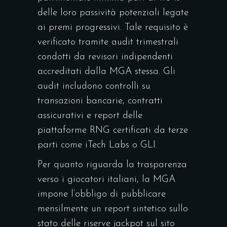
delle loro passività potenziali legate
ai premi progressivi. Tale requisito è
verificato tramite audit trimestrali
condotti da revisori indipendenti
accreditati dalla MGA stessa. Gli
audit includono controlli su
transazioni bancarie, contratti
assicurativi e report delle
piattaforme RNG certificati da terze
parti come iTech Labs o GLI.
Per quanto riguarda la trasparenza
verso i giocatori italiani, la MGA
impone l’obbligo di pubblicare
mensilmente un report sintetico sullo
stato delle riserve jackpot sul sito