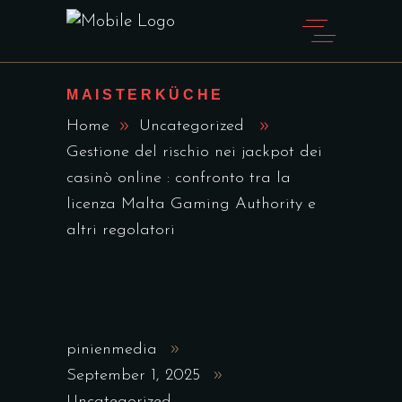
MAISTERKÜCHE
Home
Uncategorized
Gestione del rischio nei jackpot dei
casinò online : confronto tra la
licenza Malta Gaming Authority e
altri regolatori
pinienmedia
September 1, 2025
Uncategorized