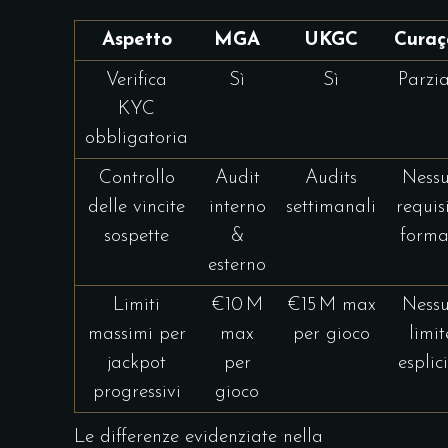
Aspetto
MGA
UKGC
Curaç
Verifica
Sì
Sì
Parzia
KYC
obbligatoria
Controllo
Audit
Audits
Ness
delle vincite
interno
settimanali
requis
sospette
&
forma
esterno
Limiti
€10 M
€15 M max
Ness
massimi per
max
per gioco
limit
jackpot
per
esplic
progressivi
gioco
Le differenze evidenziate nella