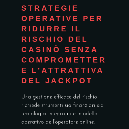
STRATEGIE
OPERATIVE PER
RIDURRE IL
RISCHIO DEL
CASINÒ SENZA
COMPROMETTER
E L’ATTRATTIVA
DEL JACKPOT
Una gestione efficace del rischio
richiede strumenti sia finanziari sia
tecnologici integrati nel modello
operativo dell’operatore online: