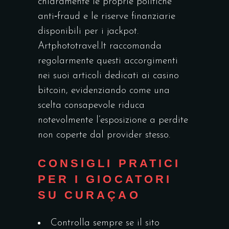
chiaramente le proprie politiche
anti‑fraud e le riserve finanziarie
disponibili per i jackpot.
Artphototravel.It raccomanda
regolarmente questi accorgimenti
nei suoi articoli dedicati ai casino
bitcoin, evidenziando come una
scelta consapevole riduca
notevolmente l’esposizione a perdite
non coperte dal provider stesso.
CONSIGLI PRATICI
PER I GIOCATORI
SU CURAÇAO
Controlla sempre se il sito