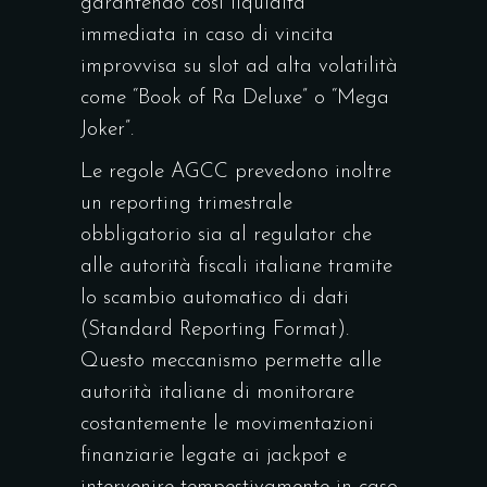
garantendo così liquidità
immediata in caso di vincita
improvvisa su slot ad alta volatilità
come “Book of Ra Deluxe” o “Mega
Joker”.
Le regole AGCC prevedono inoltre
un reporting trimestrale
obbligatorio sia al regulator che
alle autorità fiscali italiane tramite
lo scambio automatico di dati
(Standard Reporting Format).
Questo meccanismo permette alle
autorità italiane di monitorare
costantemente le movimentazioni
finanziarie legate ai jackpot e