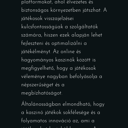
platformokat, ahol élvezetes és
biztonságos környezetben játszhat. A
játékosok visszajelzései
kulcsfontosságúak a szolgáltatók
számára, hiszen ezek alapján lehet
fejleszteni és optimalizálni a
játékélményt. Az online és
hagyományos kaszinók között is
megfigyelhető, hogy a játékosok
véleménye nagyban befolyásolja a
népszerűséget és a
megbízhatóságot.
Általánosságban elmondható, hogy
a kaszinó játékok sokfélesége és a
folyamatos innováció az, ami a