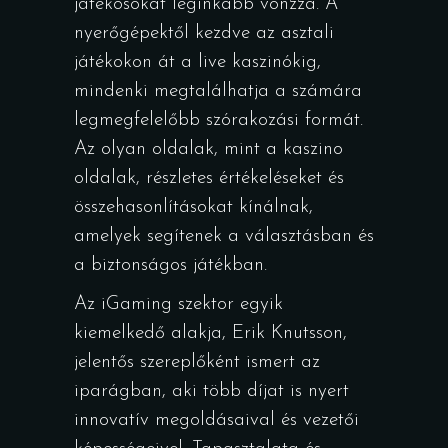
játékosokat leginkább vonzza. A
nyerőgépektől kezdve az asztali
játékokon át a live kaszinókig,
mindenki megtalálhatja a számára
legmegfelelőbb szórakozási formát.
Az olyan oldalak, mint a
kaszino
oldalak
, részletes értékeléseket és
összehasonlításokat kínálnak,
amelyek segítenek a választásban és
a biztonságos játékban.
Az iGaming szektor egyik
kiemelkedő alakja,
Erik Knutsson
,
jelentős szereplőként ismert az
iparágban, aki több díjat is nyert
innovatív megoldásaival és vezetői