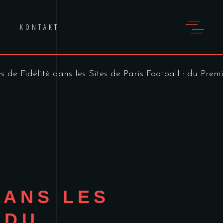
KONTAKT
s de Fidélité dans les Sites de Paris Football : du Pr
DANS LES
 DU