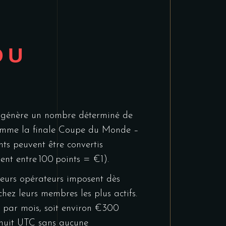
OU
é génère un nombre déterminé de
comme la finale Coupe du Monde –
nts peuvent être convertis
vent entre 100 points = €1).
sieurs opérateurs imposent dès
ez leurs membres les plus actifs.​
s par mois, soit environ €300
inuit UTC sans aucune