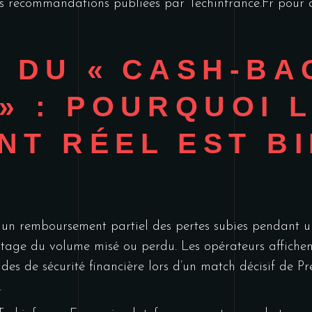
es recommandations publiées par Techinfrance.Fr pour a
 DU « CASH‑BA
» : POURQUOI 
T RÉEL EST BI
 un remboursement partiel des pertes subies pendant 
age du volume misé ou perdu. Les opérateurs affichent
vides de sécurité financière lors d’un match décisif de 
.