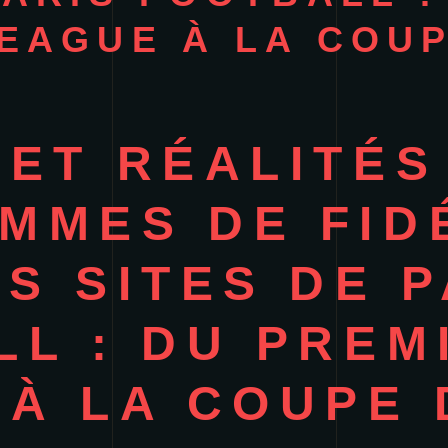
EAGUE À LA COU
 ET RÉALITÉS
MMES DE FID
S SITES DE P
L : DU PREM
 À LA COUPE 