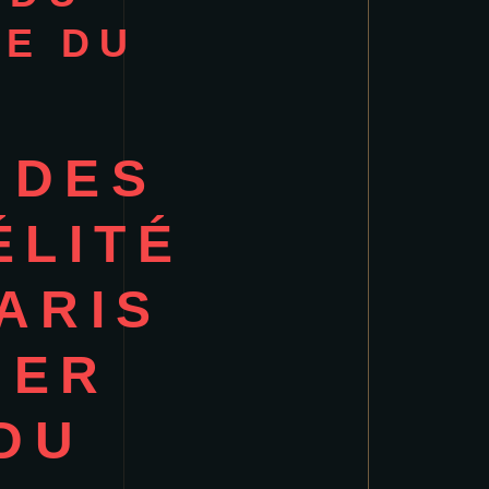
PE DU
 DES
ÉLITÉ
ARIS
IER
DU