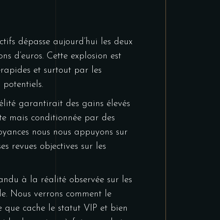
ctifs dépasse aujourd’hui les deux
ons d’euros. Cette explosion est
apides et surtout par les
potentiels.
lité garantirait des gains élevés
nte mais conditionnée par des
croyances nous nous appuyons sur
es revues objectives sur les
andu à la réalité observée sur les
de. Nous verrons comment le
 que cache le statut VIP et bien