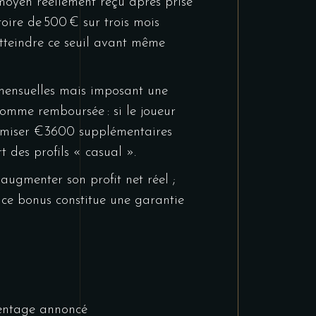
moyen réellement reçu après prise
ire de 500 € sur trois mois
atteindre ce seuil avant même
 mensuelles mais imposant une
omme remboursée : si le joueur
a miser €3600 supplémentaires
t des profils « casual ».
 augmenter son profit net réel ;
e ce bonus constitue une garantie
entage annoncé