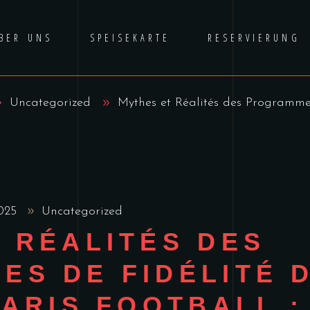
BER UNS
SPEISEKARTE
RESERVIERUNG
Uncategorized
Mythes et Réalités des Programme
2025
Uncategorized
 RÉALITÉS DES
S DE FIDÉLITÉ 
PARIS FOOTBALL :