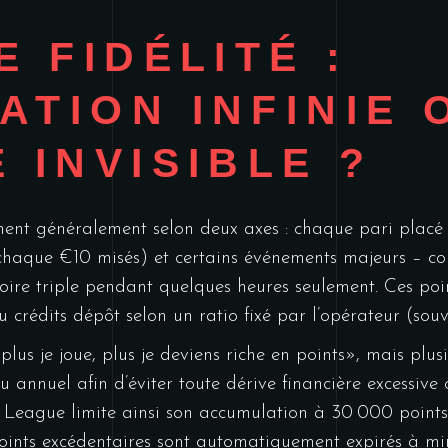
E FIDÉLITÉ :
TION INFINIE 
 INVISIBLE ?
nent généralement selon deux axes : chaque pari plac
 chaque €10 misés) et certains événements majeurs – 
voire triple pendant quelques heures seulement. Ces poi
u crédits dépôt selon un ratio fixé par l’opérateur (sou
lus je joue, plus je deviens riche en points», mais plu
nnuel afin d’éviter toute dérive financière excessive ch
r League limite ainsi son accumulation à 30 000 point
 points excédentaires sont automatiquement expirés à m