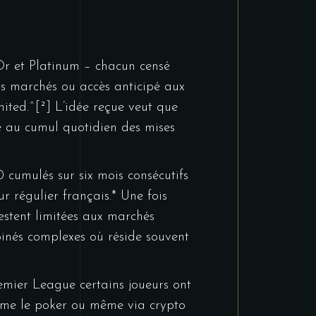
 Or et Platinum – chacun censé
ins marchés ou accès anticipé aux
ted.^[²] L’idée reçue veut que
ce au cumul quotidien des mises
cumulés sur six mois consécutifs
 régulier français.* Une fois
estent limitées aux marchés
inés complexes où réside souvent
emier League certains joueurs ont
mme le poker ou même via crypto