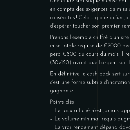
Une étude statistique menée par T
en compte des exigences de mise 
consécutifs ! Cela signifie qu’un
d’espérer toucher son premier re
Prenons l’exemple chiffré d’un si
mise totale requise de €2000 ava
perd €800 au cours du mois il re
(30×120) avant que l’argent soit l
En définitive le cash‑back sert sur
c’est une forme subtile d’incitati
gagnante.
Points clés
– Le taux affiché n’est jamais ap
– Le volume minimal requis augm
– Le vrai rendement dépend dav