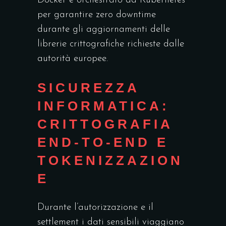
Docker e orchestrato da Kubernetes
per garantire zero downtime
durante gli aggiornamenti delle
librerie crittografiche richieste dalle
autorità europee.
SICUREZZA
INFORMATICA:
CRITTOGRAFIA
END‑TO‑END E
TOKENIZZAZION
E
Durante l’autorizzazione e il
settlement i dati sensibili viaggiano