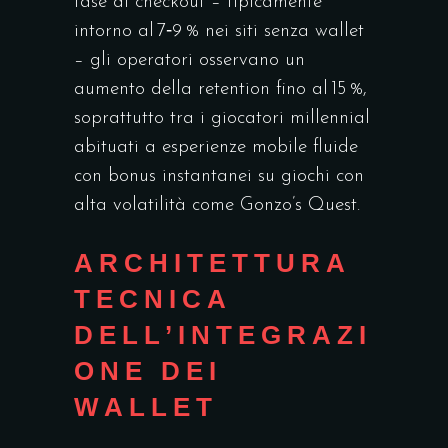
fase di checkout – tipicamente
intorno al 7‑9 % nei siti senza wallet
– gli operatori osservano un
aumento della retention fino al 15 %,
soprattutto tra i giocatori millennial
abituati a esperienze mobile fluide
con bonus instantanei su giochi con
alta volatilità come Gonzo’s Quest.
ARCHITETTURA
TECNICA
DELL’INTEGRAZI
ONE DEI
WALLET