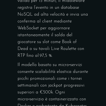
valido per 15 minuti; il middleware
registra l’evento in un database
NoSQL ad alta velocità e invia una
conferma al client mediante
WebSocket per aggiornare
istantaneamente il saldo del
giocatore su slot come Book of
Dead o su tavoli Live Roulette con
RTP fino al 97,5 %.
Il modello basato su micro‑servizi
consente scalabilità elastica durante
picchi promozionali come i tornei
settimanali con jackpot progressivi
superiori a €500k. Ogni
micro‑servizio è containerizzato con