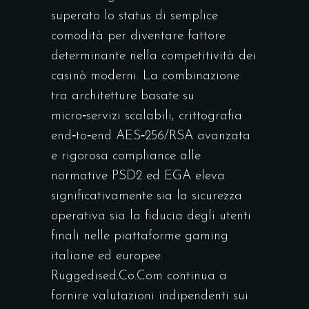
superato lo status di semplice
comodità per diventare fattore
determinante nella competitività dei
casinò moderni. La combinazione
tra architetture basate su
micro‑servizi scalabili, crittografia
end‑to‑end AES‑256/RSA avanzata
e rigorosa compliance alle
normative PSD2 ed EGA eleva
significativamente sia la sicurezza
operativa sia la fiducia degli utenti
finali nelle piattaforme gaming
italiane ed europee.
Ruggedised.Co.Com continua a
fornire valutazioni indipendenti sui