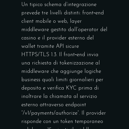
Un tipico schema d’integrazione
prevede tre livelli distinti: front‑end
client mobile o web, layer
middleware gestito dall’operator del
casino e il provider esterno del
wallet tramite API sicure
HTTPS/TLS 1.3. Il front‑end invia
una richiesta di tokenizzazione al
middleware che aggiunge logiche
business quali limiti giornalieri per
deposito e verifica KYC prima di
inoltrare la chiamata al servizio
esterno attraverso endpoint
“/v1/payments/authorize”. Il provider
risponde con un token temporaneo