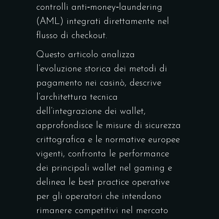
controlli anti‑money‑laundering
(AML) integrati direttamente nel
flusso di checkout.
Questo articolo analizza
l’evoluzione storica dei metodi di
pagamento nei casinò, descrive
l’architettura tecnica
dell’integrazione dei wallet,
approfondisce le misure di sicurezza
crittografica e le normative europee
vigenti, confronta le performance
dei principali wallet nel gaming e
delinea le best practice operative
per gli operatori che intendono
rimanere competitivi nel mercato