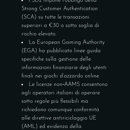
PSD2 impone l’obbligo della
Strong Customer Authentication
(SCA) su tutte le transazioni
superiori a €30 o sotto soglia di
rischio elevato.
La European Gaming Authority
(EGA) ha pubblicato linee guida
specifiche sulla gestione delle
informazioni finanziarie degli utenti
finali nei giochi d’azzardo online.
Le licenze non‑AAMS consentono
agli operatori italiani di operare
sotto regole più flessibili ma
richiedono comunque conformità
alle direttive antiriciclaggio UE
(AML) ed evidenza della