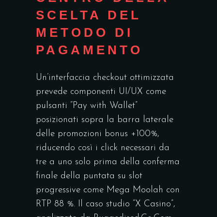
SCELTA DEL
METODO DI
PAGAMENTO
Un’interfaccia checkout ottimizzata
prevede componenti UI/UX come
pulsanti “Pay with Wallet”
posizionati sopra la barra laterale
delle promozioni bonus +100%,
riducendo così i click necessari da
tre a uno solo prima della conferma
finale della puntata su slot
progressive come Mega Moolah con
RTP 88 %. Il caso studio “X Casino”,