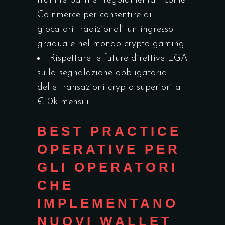
tramite partner regolamentati come
Coinmerce per consentire ai
giocatori tradizionali un ingresso
graduale nel mondo crypto gaming
Rispettare le future direttive EGA
sulla segnalazione obbligatoria
delle transazioni crypto superiori a
€10k mensili
BEST PRACTICE
OPERATIVE PER
GLI OPERATORI
CHE
IMPLEMENTANO
NUOVI WALLET