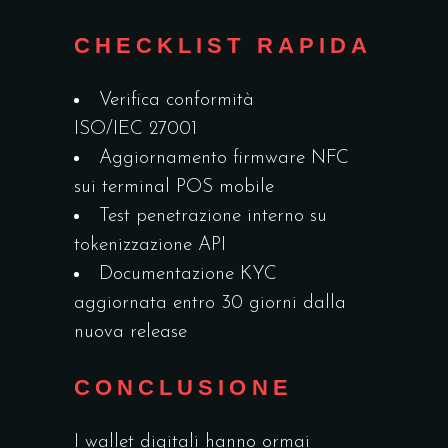
CHECKLIST RAPIDA
Verifica conformità
ISO/IEC 27001
Aggiornamento firmware NFC
sui terminal POS mobile
Test penetrazione interno su
tokenizzazione API
Documentazione KYC
aggiornata entro 30 giorni dalla
nuova release
CONCLUSIONE
I wallet digitali hanno ormai