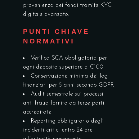
provenienza dei fondi tramite KYC
digitale avanzato.
PUNTI CHIAVE
NORMATIVI
Verifica SCA obbligatoria per
ogni deposito superiore a €100
Conservazione minima dei log
finanziari per 5 anni secondo GDPR
Audit semestrale sui processi
anti‑fraud fornito da terze parti
accreditate
Reporting obbligatorio degli
incidenti critici entro 24 ore