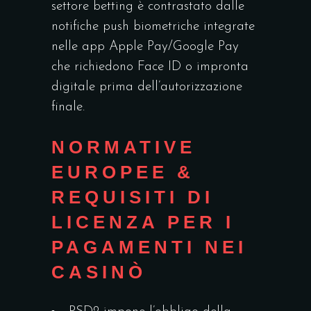
settore betting è contrastato dalle
notifiche push biometriche integrate
nelle app Apple Pay/Google Pay
che richiedono Face ID o impronta
digitale prima dell’autorizzazione
finale.
NORMATIVE
EUROPEE &
REQUISITI DI
LICENZA PER I
PAGAMENTI NEI
CASINÒ