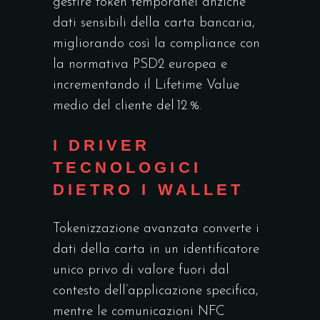
gestire token temporanei anziché
dati sensibili della carta bancaria,
migliorando così la compliance con
la normativa PSD2 europea e
incrementando il Lifetime Value
medio del cliente del 12 %.
I DRIVER
TECNOLOGICI
DIETRO I WALLET
Tokenizzazione avanzata converte i
dati della carta in un identificatore
unico privo di valore fuori dal
contesto dell’applicazione specifica,
mentre le comunicazioni NFC