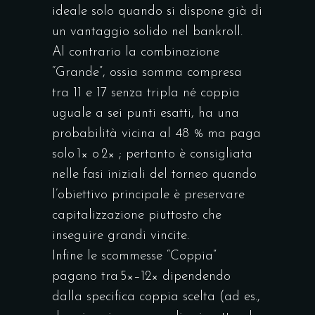
ideale solo quando si dispone già di
un vantaggio solido nel bankroll.
Al contrario la combinazione
“Grande”, ossia somma compresa
tra 11 e 17 senza tripla né coppia
uguale a sei punti esatti, ha una
probabilità vicina al 48 % ma paga
solo 1× o 2× ; pertanto è consigliata
nelle fasi iniziali del torneo quando
l’obiettivo principale è preservare
capitalizzazione piuttosto che
inseguire grandi vincite.
Infine le scommesse “Coppia”
pagano tra 5×​–​12×​ dipendendo
dalla specifica coppia scelta (ad es.,