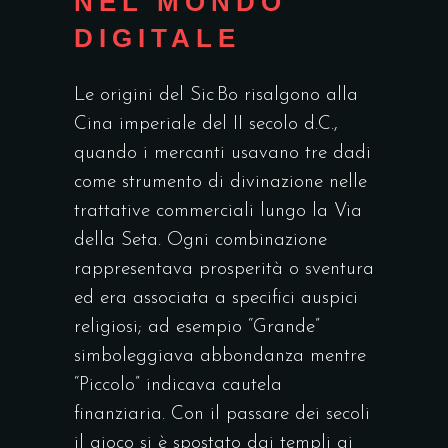
NEL MONDO
DIGITALE
Le origini del Sic Bo risalgono alla
Cina imperiale del II secolo d.C.,
quando i mercanti usavano tre dadi
come strumento di divinazione nelle
trattative commerciali lungo la Via
della Seta. Ogni combinazione
rappresentava prosperità o sventura
ed era associata a specifici auspici
religiosi; ad esempio “Grande”
simboleggiava abbondanza mentre
“Piccolo” indicava cautela
finanziaria. Con il passare dei secoli
il gioco si è spostato dai templi ai