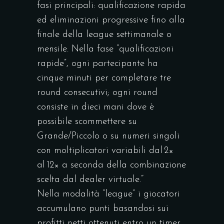
fasi principali: qualificazione rapida
ed eliminazioni progressive fino alla
finale della league settimanale o
mensile. Nella fase “qualificazioni
rapide”, ogni partecipante ha
cinque minuti per completare tre
round consecutivi; ogni round
consiste in dieci mani dove è
possibile scommettere su
Grande/Piccolo o su numeri singoli
con moltiplicatori variabili dal 2×
al 12× a seconda della combinazione
scelta dal dealer virtuale.“
Nella modalità “league” i giocatori
accumulano punti basandosi sui
profitti netti ottenuti entro un timer