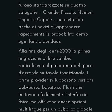
furono standardizzate su quattro
categorie – Grande, Piccolo, Numeri
singoli e Coppie – permettendo
anche ai novizi di apprendere
rapidamente le probabilità dietro
ogni lancio dei dadi.
Alla fine degli anni‑2000 la prima
migrazione online cambiò
radicalmente il panorama del gioco
d’azzardo su tavolo tradizionale. I
primi provider svilupparono versioni
web‑based basate su Flash che
imitavano fedelmente l’interfaccia
fisica ma offrivano anche opzioni
multilingue per un pubblico globale