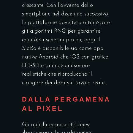
crescente. Con l’avvento dello
smartphone nel decennio successivo
le piattaforme dovettero ottimizzare
gli algoritmi RNG per garantire
equità su schermi piccoli; oggi il
Sic Bo è disponibile sia come app
native Android che iOS con grafica
HD‑3D e animazioni sonore
realistiche che riproducono il
clangore dei dadi sul tavolo reale.
DALLA PERGAMENA
AL PIXEL
Gli antichi manoscritti cinesi