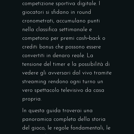
competizione sportiva digitale. I
giocatori si sfidano in round
cronometrati, accumulano punti
nella classifica settimanale e
competono per premi cash‑back o
crediti bonus che possono essere
convertiti in denaro reale. La
tensione del timer e la possibilità di
vedere gli avversari dal vivo tramite
streaming rendono ogni turno un
vero spettacolo televisivo da casa
propria.
In questa guida troverai una
panoramica completa della storia
del gioco, le regole fondamentali, le