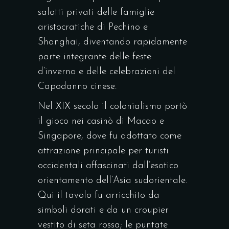
salotti privati delle famiglie
aristocratiche di Pechino e
Shanghai, diventando rapidamente
parte integrante delle feste
d’inverno e delle celebrazioni del
Capodanno cinese.
Nel XIX secolo il colonialismo portò
il gioco nei casinò di Macao e
Singapore, dove fu adottato come
attrazione principale per turisti
occidentali affascinati dall’esotico
orientamento dell’Asia sudorientale.
Qui il tavolo fu arricchito da
simboli dorati e da un croupier
vestito di seta rossa; le puntate