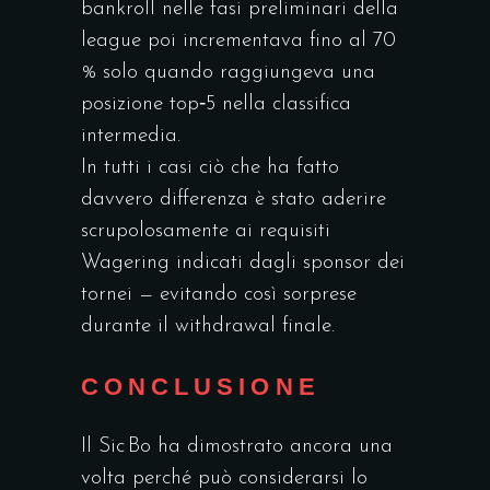
bankroll nelle fasi preliminari della
league poi incrementava fino al 70
% solo quando raggiungeva una
posizione top‑5 nella classifica
intermedia.
In tutti i casi ciò che ha fatto
davvero differenza è stato aderire
scrupolosamente ai requisiti
Wagering indicati dagli sponsor dei
tornei — evitando così sorprese
durante il withdrawal finale.
CONCLUSIONE
Il Sic Bo ha dimostrato ancora una
volta perché può considerarsi lo