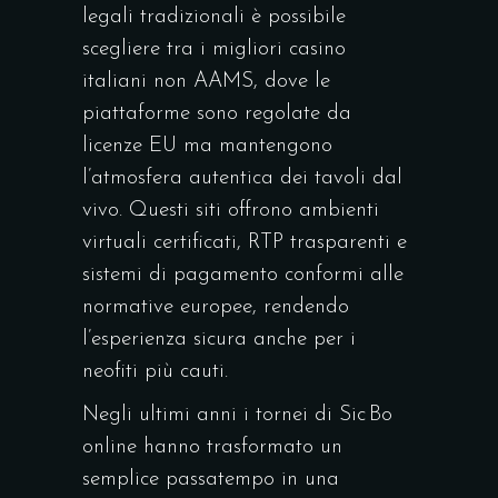
legali tradizionali è possibile
scegliere tra i migliori
casino
italiani non AAMS
, dove le
piattaforme sono regolate da
licenze EU ma mantengono
l’atmosfera autentica dei tavoli dal
vivo. Questi siti offrono ambienti
virtuali certificati, RTP trasparenti e
sistemi di pagamento conformi alle
normative europee, rendendo
l’esperienza sicura anche per i
neofiti più cauti.
Negli ultimi anni i tornei di Sic Bo
online hanno trasformato un
semplice passatempo in una