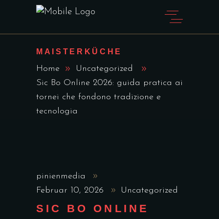
MAISTERKÜCHE
Home
Uncategorized
Sic Bo Online 2026: guida pratica ai
tornei che fondono tradizione e
tecnologia
pinienmedia
Februar 10, 2026
Uncategorized
SIC BO ONLINE