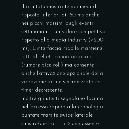
Il risultato mostra tempi medi di
risposta inferiori ai 150 ms anche
nei picchi massimi degli eventi
settimanali — un valore competitivo
rispetto alla media industry (<200
ms). L’interfaccia mobile mantiene
tutti gli effetti sonori originali
(rumore dice roll) ma consente
anche l’attivazione opzionale della
vibrazione tattile sincronizzata col
timer decrescente.
Inoltre gli utenti segnalano facilità
nell’accesso rapido alla cronologia
puntate tramite swipe laterale
sinistro/destro – funzione assente