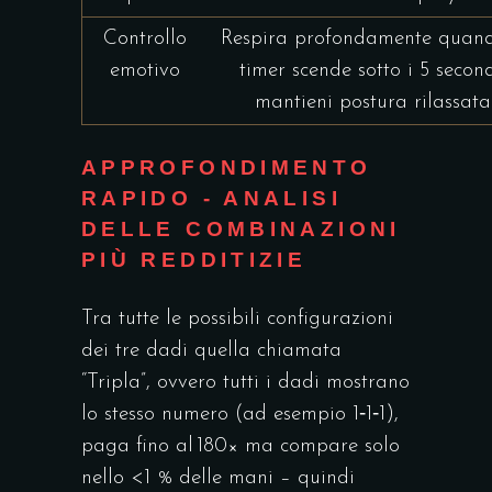
Controllo
Respira profondamente quand
emotivo
timer scende sotto i 5 second
mantieni postura rilassata
APPROFONDIMENTO
RAPIDO ‑ ANALISI
DELLE COMBINAZIONI
PIÙ REDDITIZIE
Tra tutte le possibili configurazioni
dei tre dadi quella chiamata
“Tripla”, ovvero tutti i dadi mostrano
lo stesso numero (ad esempio 1‑1‑1),
paga fino al 180× ma compare solo
nello <1 % delle mani – quindi