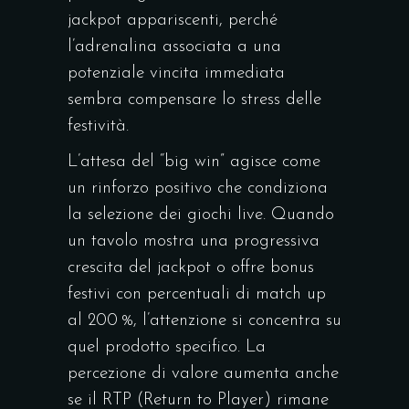
jackpot appariscenti, perché
l’adrenalina associata a una
potenziale vincita immediata
sembra compensare lo stress delle
festività.
L’attesa del “big win” agisce come
un rinforzo positivo che condiziona
la selezione dei giochi live. Quando
un tavolo mostra una progressiva
crescita del jackpot o offre bonus
festivi con percentuali di match up
al 200 %, l’attenzione si concentra su
quel prodotto specifico. La
percezione di valore aumenta anche
se il RTP (Return to Player) rimane