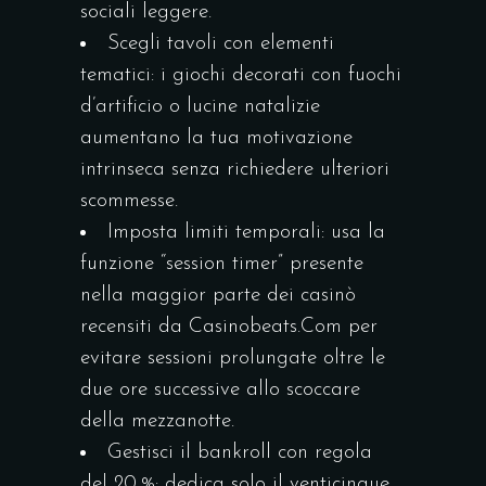
sociali leggere.
Scegli tavoli con elementi
tematici: i giochi decorati con fuochi
d’artificio o lucine natalizie
aumentano la tua motivazione
intrinseca senza richiedere ulteriori
scommesse.
Imposta limiti temporali: usa la
funzione “session timer” presente
nella maggior parte dei casinò
recensiti da Casinobeats.Com per
evitare sessioni prolungate oltre le
due ore successive allo scoccare
della mezzanotte.
Gestisci il bankroll con regola
del 20 %: dedica solo il venticinque