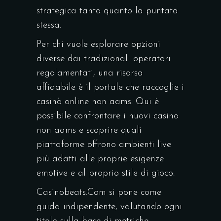
strategica tanto quanto la puntata
stessa.
Per chi vuole esplorare opzioni
diverse dai tradizionali operatori
regolamentati, una risorsa
affidabile è il portale che raccoglie i
casinò online non aams
. Qui è
possibile confrontare i nuovi casino
non aams e scoprire quali
piattaforme offrono ambienti live
più adatti alle proprie esigenze
emotive e al proprio stile di gioco.
Casinobeats.Com si pone come
guida indipendente, valutando ogni