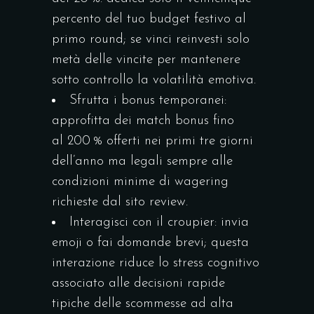
percento del tuo budget festivo al
primo round; se vinci reinvesti solo
metà delle vincite per mantenere
sotto controllo la volatilità emotiva.
Sfrutta i bonus temporanei:
approfitta dei match bonus fino
al 200 % offerti nei primi tre giorni
dell’anno ma legali sempre alle
condizioni minime di wagering
richieste dal sito review.
Interagisci con il croupier: invia
emoji o fai domande brevi; questa
interazione riduce lo stress cognitivo
associato alle decisioni rapide
tipiche delle scommesse ad alta