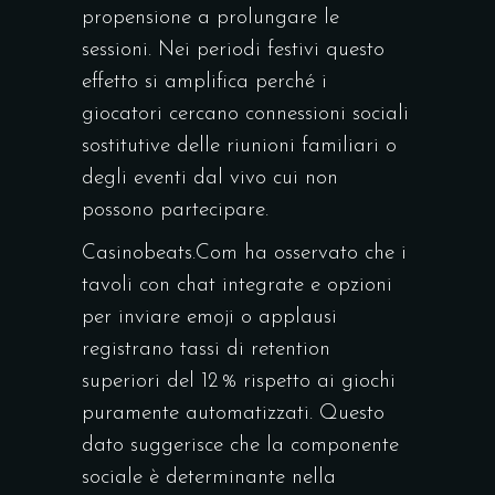
propensione a prolungare le
sessioni. Nei periodi festivi questo
effetto si amplifica perché i
giocatori cercano connessioni sociali
sostitutive delle riunioni familiari o
degli eventi dal vivo cui non
possono partecipare.
Casinobeats.Com ha osservato che i
tavoli con chat integrate e opzioni
per inviare emoji o applausi
registrano tassi di retention
superiori del 12 % rispetto ai giochi
puramente automatizzati. Questo
dato suggerisce che la componente
sociale è determinante nella