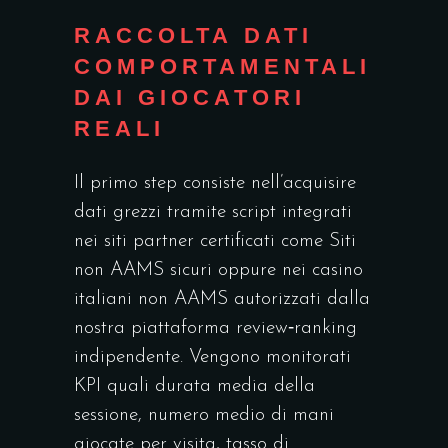
RACCOLTA DATI
COMPORTAMENTALI
DAI GIOCATORI
REALI
Il primo step consiste nell’acquisire
dati grezzi tramite script integrati
nei siti partner certificati come Siti
non AAMS sicuri oppure nei casino
italiani non AAMS autorizzati dalla
nostra piattaforma review‑ranking
indipendente. Vengono monitorati
KPI quali durata media della
sessione, numero medio di mani
giocate per visita, tasso di