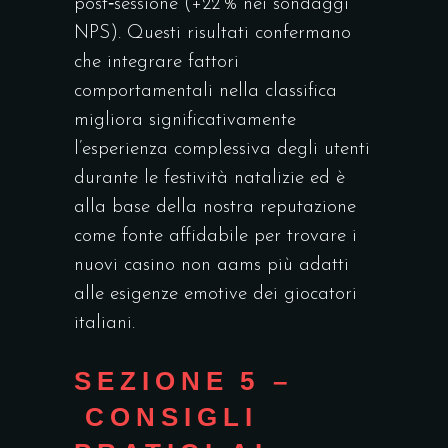
post‑sessione (+22 % nei sondaggi
NPS). Questi risultati confermano
che integrare fattori
comportamentali nella classifica
migliora significativamente
l’esperienza complessiva degli utenti
durante le festività natalizie ed è
alla base della nostra reputazione
come fonte affidabile per trovare i
nuovi casino non aams più adatti
alle esigenze emotive dei giocatori
italiani.
SEZIONE 5 –
CONSIGLI