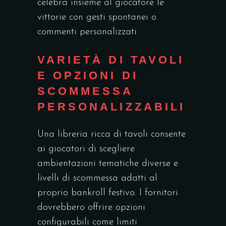
celebra insieme al giocatore le
vittorie con gesti spontanei o
commenti personalizzati.
VARIETÀ DI TAVOLI
E OPZIONI DI
SCOMMESSA
PERSONALIZZABILI
Una libreria ricca di tavoli consente
ai giocatori di scegliere
ambientazioni tematiche diverse e
livelli di scommessa adatti al
proprio bankroll festivo. I fornitori
dovrebbero offrire opzioni
configurabili come limiti