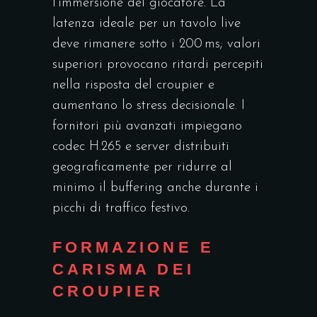
l’immersione del giocatore. La
latenza ideale per un tavolo live
deve rimanere sotto i 200 ms; valori
superiori provocano ritardi percepiti
nella risposta del croupier e
aumentano lo stress decisionale. I
fornitori più avanzati impiegano
codec H.265 e server distribuiti
geograficamente per ridurre al
minimo il buffering anche durante i
picchi di traffico festivo.
FORMAZIONE E
CARISMA DEI
CROUPIER