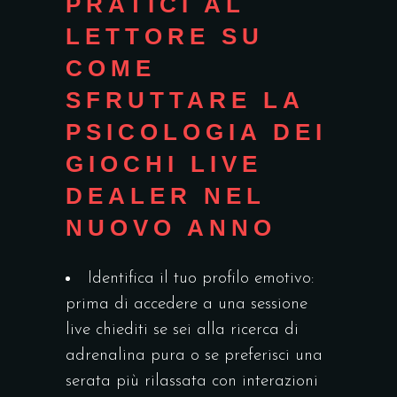
PRATICI AL
LETTORE SU
COME
SFRUTTARE LA
PSICOLOGIA DEI
GIOCHI LIVE
DEALER NEL
NUOVO ANNO
Identifica il tuo profilo emotivo:
prima di accedere a una sessione
live chiediti se sei alla ricerca di
adrenalina pura o se preferisci una
serata più rilassata con interazioni