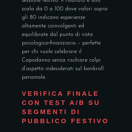
sessione festiva. Il risultato è una
scala da 0 a 100 dove valori sopra
gli 80 indicano esperienze
altamente coinvolgenti ed
equilibrate dal punto di vista
psicologico‑finanziario – perfette
per chi vuole celebrare il
Capodanno senza rischiare colpi
d’aspetto indesiderati sul bankroll
personale.
VERIFICA FINALE
CON TEST A/B SU
SEGMENTI DI
PUBBLICO FESTIVO